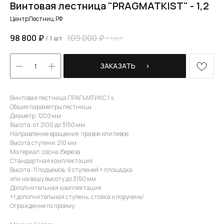
Винтовая лестница "PRAGMATKIST" - 1,2
ЦентрЛестниц.РФ
98 800
₽
109 000
₽
/
1 шт
/
1 шт
ЗАКАЗАТЬ⠀⠀›
Винтовая лестница ПРАГМАТИКС 1.4
Общие параметры лестницы:
Диаметр: 1200 мм
Высота: от 2100 до 3150 мм
Направление вращения: правое или левое
Высота ступени: 210 мм
Материал: сосна /береза
Стандартная комплектация
Высота: 11 подъемов, 9 ступеней + площадка
или на вашу высоту до 3150 мм
Дополнительная комплектация
+1 дополнительная ступень, стойка и поручень!
Ограждение по проему.