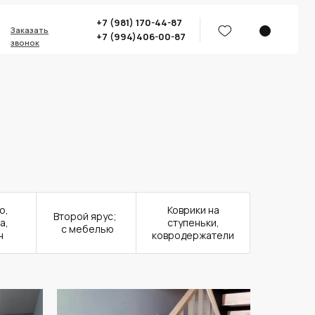
+7 (981) 170-44-87
Заказать
+7 (994)406-00-87
звонок
о,
Коврики на
Второй ярус;
а,
ступеньки,
с мебелью
н
ковродержатели