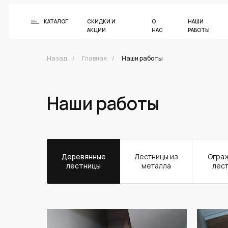
КАТАЛОГ
СКИДКИ И
О
НАШИ
АКЦИИ
НАС
РАБОТЫ
Назад
/
Главная
/
Наши работы
Наши работы
Деревянные
Лестницы из
Огра
лестницы
металла
лес