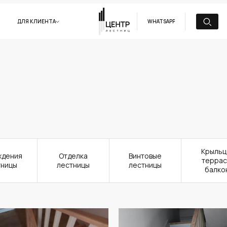
ДЛЯ КЛИЕНТА
WHATSAPP
Крыльц
ждения
Отделка
Винтовые
террас
тницы
лестницы
лестницы
балко