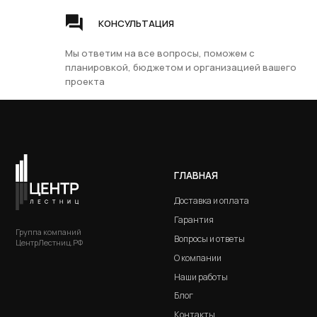
Доставка и оплата
Сосн
КОНСУЛЬТАЦИЯ
Гарантия
Бере
Группа компаний
Вопросы и ответы
Бук
ЦентрЛестниц.РФ
Мы ответим на все вопросы, поможем с
О компании
Ясен
планировкой, бюджетом и организацией вашего
Наши работы
Дуб
проекта
Блог
Лист
Контакты
Комб
ВИН
Комб
Мета
Дере
Разработка сайта