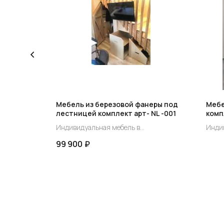
ой эмалью
Мебель из березовой фанеры под
Мебе
арт- NL
лестницей комплект арт- NL -001
комп
Индивидуальная мебель в
Инди
стницей
существующий проем под лестницей
суще
99 900
₽
индивидуальный заказ.
индив
Цена
ГЛАВНАЯ
ДЕР