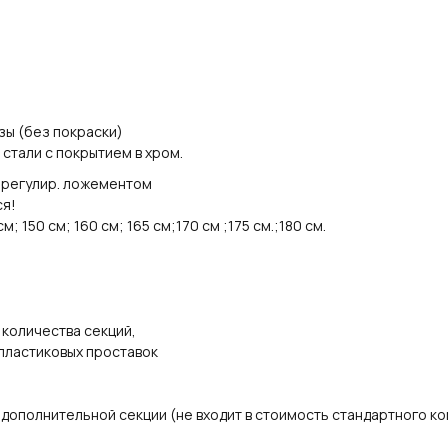
зы (без покраски)
стали с покрытием в хром.
с регулир. ложементом
ся!
м; 150 см; 160 см; 165 см;170 см ;175 см.;180 см.
 количества секций,
 пластиковых проставок
 дополнительной секции (не входит в стоимость стандартного ко