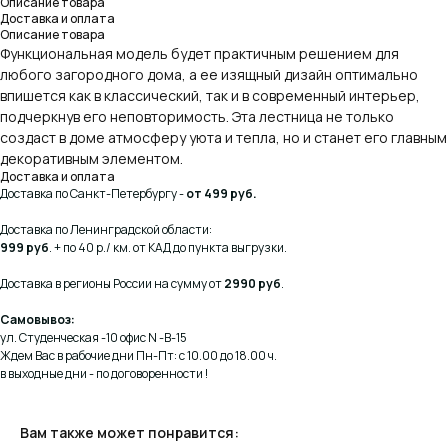
Описание товара
Доставка и оплата
Описание товара
Функциональная модель будет практичным решением для
любого загородного дома, а ее изящный дизайн оптимально
впишется как в классический, так и в современный интерьер,
подчеркнув его неповторимость. Эта лестница не только
создаст в доме атмосферу уюта и тепла, но и станет его главным
декоративным элементом.
Доставка и оплата
Доставка по Санкт-Петербургу -
от 499 руб.
Доставка по Ленинградской области:
999 руб
. + по 40 р./ км. от КАД до пункта выгрузки.
Доставка в регионы России на сумму от
2990 руб
.
Самовывоз:
ул. Студенческая -10 офис N -В-15
Ждем Вас в рабочие дни Пн-Пт: с 10.00 до 18.00 ч.
в выходные дни - по договоренности !
Вам также может понравится: