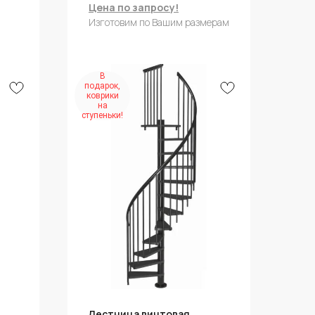
Цена по запросу!
Изготовим по Вашим размерам
В
подарок,
коврики
на
ступеньки!
Лестница винтовая