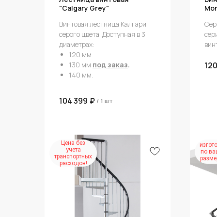
"Calgary Grey"
Mon
Винтовая лестница Калгари
Сер
серого цвета. Доступная в 3
сер
диаметрах:
вин
120 мм
130 мм
под заказ
.
120
140 мм.
104 399
₽
/
1 шт
Цена без
изгот
учета
по в
транспортных
разме
расходов!