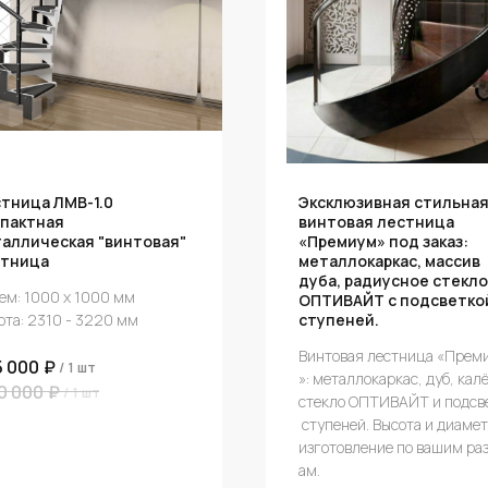
тница ЛМВ-1.0
Эксклюзивная стильна
пактная
винтовая лестница
аллическая "винтовая"
«Премиум» под заказ:
стница
металлокаркас, массив
дуба, радиусное стекло
ем: 1000 х 1000 мм
ОПТИВАЙТ с подсветко
ота: 2310 - 3220 мм
ступеней.
Винтовая лестница «Прем
5 000
₽
/
1 шт
»: металлокаркас, дуб, кал
0 000
₽
/
1 шт
стекло ОПТИВАЙТ и подсв
ступеней. Высота и диамет
изготовление по вашим ра
ам.