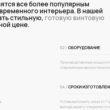
ятся все более популярным
временного интерьера. В нашей
ать стильную,
готовую винтовую
ной цене.
02 /
ОБОРУДОВАНИЕ
Производственные мощности
современным высокотехноло
04 /
СРОКИ ИЗГОТОВЛЕН
а,
Готовы выполнить заказ от 7 
выезда нашего специалиста 