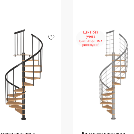
Цена без
учета
транспортных
расходов!
товая лестница
Винтовая лестница