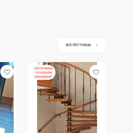
ВСЕ ЛЕСТНИЦЫ ⠀⠀›
Изготовим
по вашим
размерам!