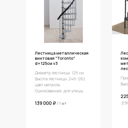
Лестница металлическая
Лес
винтовая "Toronto"
ком
d=125см v3
мет
ле
Диаметр лестницы: 125 см
Про
Высота лестницы: 246-282
Выс
цвет металла:
Оцинкованная, для улицы.
22
29
139 000
₽
/
1 шт