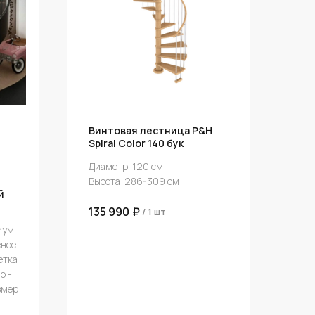
я
Винтовая лестница P&H
Spiral Color 140 бук
Диаметр: 120 см
Высота: 286-309 см
й
135 990
₽
/
1 шт
иум
ёное
етка
р -
змер