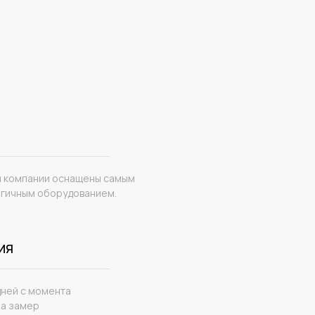
 компании оснащены самым
гичным оборудованием.
ИЯ
дней с момента
на замер