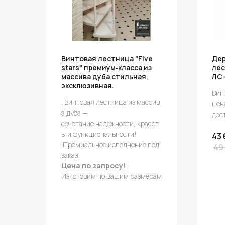
Винтовая лестница "Five
Де
stars" премиум‑класса из
лес
массива дуба стильная,
ЛС-
эксклюзивная.
Винт
. Винтовая лестница из массив
цен
а дуба —
дос
сочетание надёжности, красот
ы и функциональности!
43 
Премиальное исполнение под
49
заказ.
Цена по запросу!
Изготовим по Вашим размерам