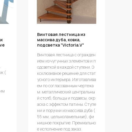
Винтовая лестница из
ах
массива дуба, ковка,
ive
подсветка "Victoria.V"
Винтовая лестница с огражден
ием из чугунных элементов и п
,
одсветкой в каждой ступени. Э
ж (
ксклюзивное решение для стат
усного интерьера. Изготавлива
ем по согласованным чертежа
шим
м: металлический центральны
й столб, больцы и подвесы, окр
аска с эффектом патины. Ступе
ни и поручни из массива дуба (
55 мм, цельноламельные), фи
нишное покрытие. Премиально
е исполнение под заказ.