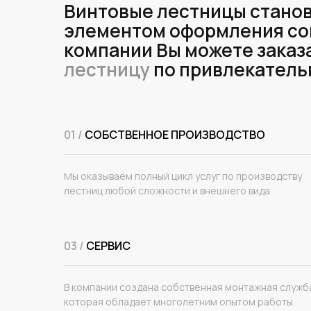
Винтовые лестницы станов
элементом оформления со
компании Вы можете заказ
лестницу
по привлекатель
01 /
СОБСТВЕННОЕ ПРОИЗВОДСТВО
Мы оказываем полный цикл услуг по производству
лестниц любой сложности и внешнего вида
03 /
СЕРВИС
В компании создана собственная монтажная служб
которая обладает многолетним опытом работы.