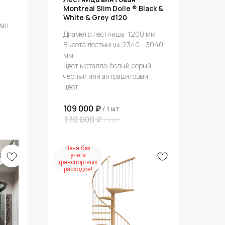
Montreal Slim Dolle ® Black &
White & Grey d120
еал
Диаметр лестницы: 1200 мм
Высота лестницы: 2340 - 3040
мм
цвет металла: белый,серый,
черный или антрацитовый
цвет
109 000
₽
/
1 шт
170 000
₽
/
1 шт
Цена без
учета
транспортных
расходов!