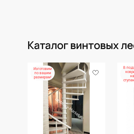
Каталог винтовых л
В под
Изготовим
ковр
по вашим
н
размерам!
ступен