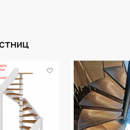
естниц
арок
ики
а
ьки!