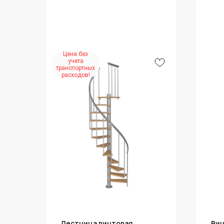
Цена без
учета
транспортных
расходов!
Лестница винтовая
Вин