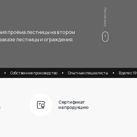
ния проёма лестницы на втором
заказе лестницы и ограждения
ственное производство
Опытные специалисты
В деле с 1997 года
Сертификат
й
на продукцию