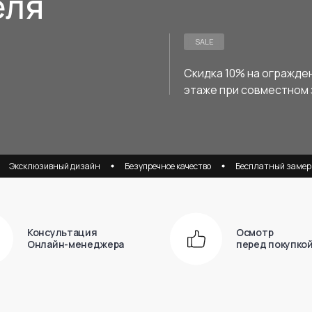
еля
SALE
Скидка 10% на огражде
этаже при совместном 
зивный дизайн
Безупречное качество
Бесплатный замер
Соб
Консультация
Осмотр
Онлайн-менеджера
перед покупко