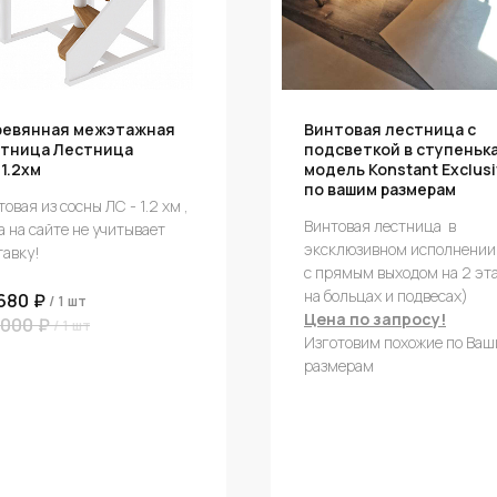
ревянная межэтажная
Винтовая лестница с
тница Лестница
подсветкой в ступеньк
1.2хм
модель Konstant Exclus
по вашим размерам
овая из сосны ЛС - 1.2 хм ,
Винтовая лестница в
а на сайте не учитывает
эксклюзивном исполнении
тавку!
с прямым выходом на 2 эта
на больцах и подвесах)
680
₽
/
1 шт
Цена по запросу!
 000
₽
/
1 шт
Изготовим похожие по Ва
размерам