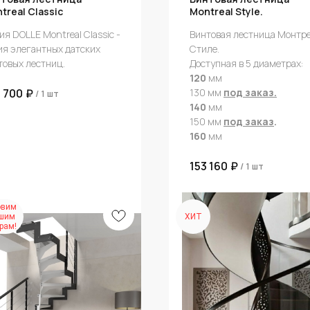
treal Classic
Montreal Style.
ия DOLLE Montreal Classic -
Винтовая лестница Монтр
ия элегантных датских
Стиле.
товых лестниц.
Доступная в 5 диаметрах:
120
мм
130 мм
под заказ.
 700
₽
/
1 шт
140
мм
150 мм
под заказ
.
160
мм
153 160
₽
/
1 шт
овим
ашим
ХИТ
рам!