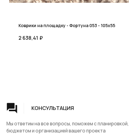
Коврики на площадку - Фортуна 053 - 105x55
2 638,41
₽
Группа компаний "ЦентрЛестниц.РФ"
КАТАЛОГ
ДЛЯ КЛИЕНТОВ
Деревянные лестницы
Доставка и оплата
Винтовые лестницы
Гарантия
На металокаркасе
Вопросы и ответы
Мебель
О компании
Лестницы на заказ
Наши работы
ДПК, термодревесина
Скидки и акции
Комплектующие
Блог