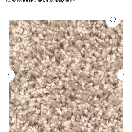
Вместе с этим обычно покупают:
КОНСУЛЬТАЦИЯ
Мы ответим на все вопросы, поможем с планировкой,
бюджетом и организацией вашего проекта
ДИЗАЙН
Опытные специалисты помогут Вам с дизайном
проекта, подберут нужные материалы и крепежи
УСТАНОВКА
Мы предоставляем полную установку и сборку
лестницы с доставкой и гарантией на продукт