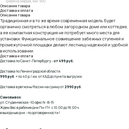
Ширина марша, мм: 950
Описание товара
Доставка и оплата
Описание товара
Традиционная и в то же время современная модель будет
органично смотреться в любом загородном доме или коттедже,
а ее компактная конструкция не потребует много места для
установки. Функциональное совмещение забежных ступеней и
промежуточной площадки делают лестницу надежной и удобной
в использовании.
Доставка и оплата
Доставка по Санкт-Петербургу -
от 499 руб.
Доставка по Ленинградской области:
999 руб
. + по 40 р./ км. от КАД до пункта выгрузки.
Доставка в регионы России на сумму от
2990 руб
.
Самовывоз:
ул. Студенческая -10 офис N -В-15
Ждем Вас в рабочие дни Пн-Пт: с 10.00 до 18.00 ч.
в выходные дни - по договоренности !