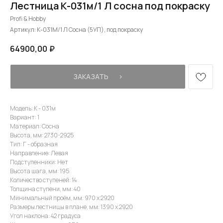
Лестница К-031м/1 Л сосна под покраску
Profi & Hobby
Артикул:
К-031М/1 Л Сосна (5УП), под покраску
64900,00
₽
ЗАКАЗАТЬ⠀⠀›
Модель: К - 031м
Вариант: 1
Материал: Сосна
Высота, мм: 2730-2925
Тип: Г - образная
Направление: Левая
Подступенники: Нет
Высота шага, мм: 195
Количество ступеней: 14
Толщина ступени, мм: 40
Минимальный проём, мм: 970 х 2920
Размеры лестницы в плане, мм: 1390 х 2920
Угол наклона: 42 градуса