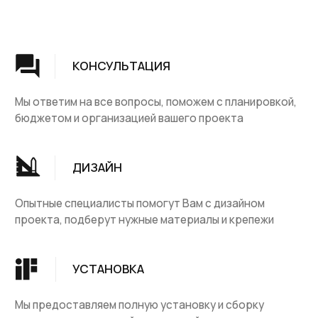
Группа компаний "ЦентрЛестниц.РФ"
КАТАЛОГ
ДЛЯ КЛИЕНТОВ
Деревянные лестницы
Доставка и оплата
Винтовые лестницы
Гарантия
На металокаркасе
Вопросы и ответы
Мебель
О компании
Лестницы на заказ
Наши работы
ДПК, термодревесина
Скидки и акции
Комплектующие
Блог
Ковровые изделия
Контакты
Ковролин
Ковродержатетели
КОНТАКТЫ