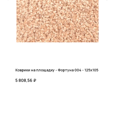
КОНСУЛЬТАЦИЯ
Мы ответим на все вопросы, поможем с планировкой,
бюджетом и организацией вашего проекта
ДИЗАЙН
Опытные специалисты помогут Вам с дизайном
проекта, подберут нужные материалы и крепежи
УСТАНОВКА
Мы предоставляем полную установку и сборку
лестницы с доставкой и гарантией на продукт
Коврики на площадку - Фортуна 004 - 125x105
5 808,56
₽