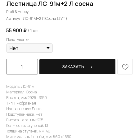
Лестница ЛС-91м+2 Л сосна
Profi & Hobby
Артикул:
ЛС-91М+2 Л Сосна (3УП)
55 900
₽
/
1 шт
Подступенки
ЗАКАЗАТЬ⠀⠀›
Модель: ЛС-91м
Материал: Сосна
Высота, мм: 2925 - 3150
Тип: Г - образная
Направление: Левая
Подступенники: Нет
Высота шага, мм: 225
Количество ступеней: 13
Толщина ступени, мм: 40
Минимальный проём, мм: 860 х 1550