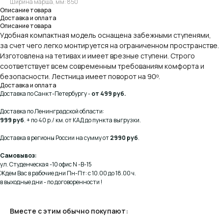
Ширина марша, мм: 850
Описание товара
Доставка и оплата
Описание товара
Удобная компактная модель оснащена забежными ступенями,
за счет чего легко монтируется на ограниченном пространстве.
Изготовлена на тетивах и имеет врезные ступени. Строго
соответствует всем современным требованиям комфорта и
безопасности. Лестница имеет поворот на 90ᵒ.
Доставка и оплата
Доставка по Санкт-Петербургу -
от 499 руб.
Доставка по Ленинградской области:
999 руб
. + по 40 р./ км. от КАД до пункта выгрузки.
Доставка в регионы России на сумму от
2990 руб
.
Самовывоз:
ул. Студенческая -10 офис N -В-15
Ждем Вас в рабочие дни Пн-Пт: с 10.00 до 18.00 ч.
в выходные дни - по договоренности !
Вместе с этим обычно покупают: