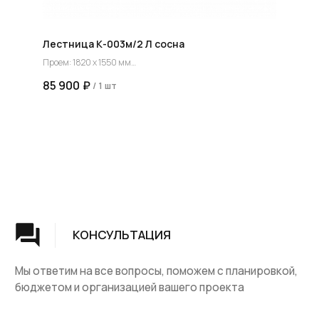
Лестница К-003м/2 Л сосна
Проем: 1820 х 1550 мм
Высота: 2730-2925 мм
85 900
₽
/
1 шт
Группа компаний "ЦентрЛестниц.РФ"
КАТАЛОГ
ДЛЯ КЛИЕНТОВ
Деревянные лестницы
Доставка и оплата
Винтовые лестницы
Гарантия
На металокаркасе
Вопросы и ответы
Мебель
О компании
Лестницы на заказ
Наши работы
ДПК, термодревесина
Скидки и акции
Комплектующие
Блог