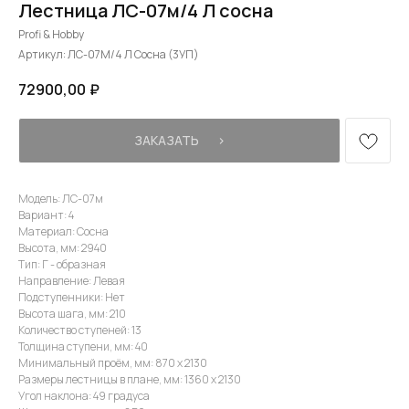
Лестница ЛС-07м/4 Л сосна
Profi & Hobby
Артикул:
ЛС-07М/4 Л Сосна (3УП)
72900,00
₽
ЗАКАЗАТЬ⠀⠀›
Модель: ЛС-07м
Вариант: 4
Материал: Сосна
Высота, мм: 2940
Тип: Г - образная
Направление: Левая
Подступенники: Нет
Высота шага, мм: 210
Количество ступеней: 13
Толщина ступени, мм: 40
Минимальный проём, мм: 870 х 2130
Размеры лестницы в плане, мм: 1360 х 2130
Угол наклона: 49 градуса