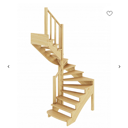
КОНСУЛЬТАЦИЯ
Мы ответим на все вопросы, поможем с планировкой,
бюджетом и организацией вашего проекта
ДИЗАЙН
Опытные специалисты помогут Вам с дизайном
проекта, подберут нужные материалы и крепежи
УСТАНОВКА
Мы предоставляем полную установку и сборку
лестницы с доставкой и гарантией на продукт