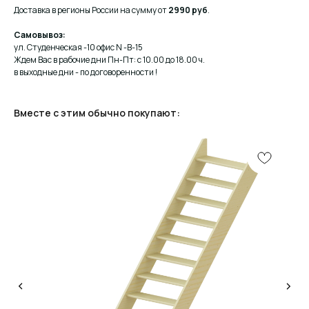
Доставка в регионы России на сумму от
2990 руб
.
Самовывоз:
ул. Студенческая -10 офис N -В-15
Ждем Вас в рабочие дни Пн-Пт: с 10.00 до 18.00 ч.
в выходные дни - по договоренности !
Вместе с этим обычно покупают:
КОНСУЛЬТАЦИЯ
Мы ответим на все вопросы, поможем с планировкой,
бюджетом и организацией вашего проекта
ДИЗАЙН
Опытные специалисты помогут Вам с дизайном