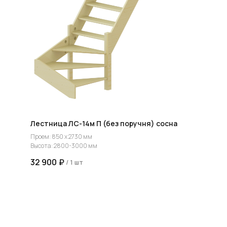
проекта, подберут нужные материалы и крепежи
УСТАНОВКА
Мы предоставляем полную установку и сборку
лестницы с доставкой и гарантией на продукт
Лестница ЛС-14м П (без поручня) сосна
Проем: 850 х 2730 мм
Высота: 2800-3000 мм
Группа компаний "ЦентрЛестниц.РФ"
32 900
₽
/
1 шт
КАТАЛОГ
ДЛЯ КЛИЕНТОВ
Деревянные лестницы
Доставка и оплата
Винтовые лестницы
Гарантия