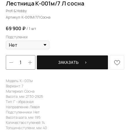
Лестница К-001м/7 Л сосна
Profi & Hobby
Артикул:
К-001М/7Л Сосна
69 900
₽
/
1 шт
Подступенки
ЗАКАЗАТЬ⠀⠀›
Модель: К - 001м
Вариант: 7
Материал: Сосна
Высота, мм: 2730-2925
Тип: Г - образная
Направление: Левая
Подступенники: Нет
Высота шага, мм: 195
Количество ступеней: 14
Толщина ступени, мм: 40