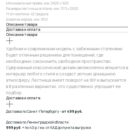
Минимальный проём, мм: 2920 х 920
Размеры лестницы в плане, мм: 1170 х 2920
Угол наклона: 42 градуса
Ширина марша, мм: 900
Описание товара
Доставка и оплата
Описание товара
Удобная и современная модель с забежными ступенями
будет отличным решением для помещений, где
необходимо сэкономить свободное пространство.
Сдержанный классический дизайн великолепно впишется в
интерьер любого стиля и создаст уютную домашнюю
атмосферу. Лестница имеет поворот на 90ᵒ и выпускается
в 8 различных вариантах, что существенно упрощает ее
подбор.
Доставка и оплата
Доставка по Санкт-Петербургу -
от 499 руб.
Доставка по Ленинградской области:
999 руб
. + по 40 р./ км. от КАД до пункта выгрузки.