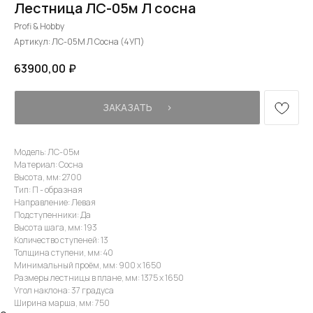
Лестница ЛС-05м Л сосна
Profi & Hobby
Артикул:
ЛС-05М Л Сосна (4УП)
63900,00
₽
ЗАКАЗАТЬ⠀⠀›
Модель: ЛС-05м
Материал: Сосна
Высота, мм: 2700
Тип: П - образная
Направление: Левая
Подступенники: Да
Высота шага, мм: 193
Количество ступеней: 13
Толщина ступени, мм: 40
Минимальный проём, мм: 900 х 1650
Размеры лестницы в плане, мм: 1375 х 1650
Угол наклона: 37 градуса
Ширина марша, мм: 750