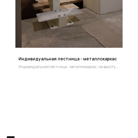
УСТАНОВКА
Мы предоставляем полную установку и сборку
лестницы с доставкой и гарантией на продукт
Индивидуальная лестница - металлокаркас
Индивидуальная лестница - металлокаркас, на высоту
3130 мм
Группа компаний "ЦентрЛестниц.РФ"
КАТАЛОГ
ДЛЯ КЛИЕНТОВ
Деревянные лестницы
Доставка и оплата
Винтовые лестницы
Гарантия
На металокаркасе
Вопросы и ответы
Мебель
О компании