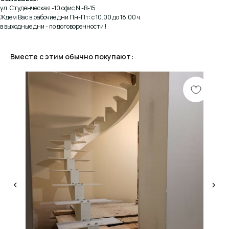
ул. Студенческая -10 офис N -В-15
Ждем Вас в рабочие дни Пн-Пт: с 10.00 до 18.00 ч.
в выходные дни - по договоренности !
Вместе с этим обычно покупают:
КОНСУЛЬТАЦИЯ
Мы ответим на все вопросы, поможем с планировкой,
бюджетом и организацией вашего проекта
ДИЗАЙН
Опытные специалисты помогут Вам с дизайном
проекта, подберут нужные материалы и крепежи