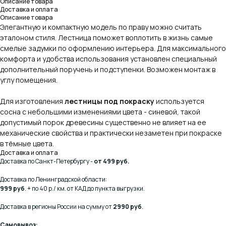
Описание товара
Доставка и оплата
Описание товара
Элегантную и компактную модель по праву можно считать
эталоном стиля. Лестница поможет воплотить в жизнь самые
смелые задумки по оформлению интерьера. Для максимального
комфорта и удобства использования установлен специальный
дополнительный поручень и подступенки. Возможен монтаж в
углу помещения.
Для изготовления
лестницы под покраску
используется
сосна с небольшими изменениями цвета - синевой, такой
допустимый порок древесины существенно не влияет на ее
механические свойства и практически незаметен при покраске
в тёмные цвета.
Доставка и оплата
Доставка по Санкт-Петербургу -
от 499 руб.
Доставка по Ленинградской области:
999 руб
. + по 40 р./ км. от КАД до пункта выгрузки.
Доставка в регионы России на сумму от
2990 руб
.
Самовывоз: