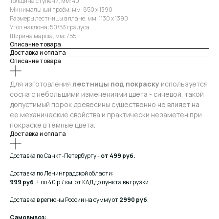
Толщина ступени, мм: 40
Минимальный проём, мм: 850 х 1390
Размеры лестницы в плане, мм: 1130 х 1390
Угол наклона: 50/53 градуса
Ширина марша, мм: 755
Описание товара
Доставка и оплата
Описание товара
Для изготовления
лестницы под покраску
используется
сосна с небольшими изменениями цвета - синевой, такой
допустимый порок древесины существенно не влияет на
ее механические свойства и практически незаметен при
покраске в тёмные цвета.
Доставка и оплата
Доставка по Санкт-Петербургу -
от 499 руб.
Доставка по Ленинградской области:
999 руб
. + по 40 р./ км. от КАД до пункта выгрузки.
Доставка в регионы России на сумму от
2990 руб
.
Самовывоз: