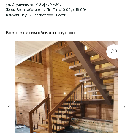
ул. Студенческая -10 офис N -В-15
Ждем Вас в рабочие дни Пн-Пт: с 10.00 до 18.00 ч.
в выходные дни - по договоренности !
Вместе с этим обычно покупают:
КОНСУЛЬТАЦИЯ
Мы ответим на все вопросы, поможем с планировкой,
бюджетом и организацией вашего проекта
ДИЗАЙН
Опытные специалисты помогут Вам с дизайном
проекта, подберут нужные материалы и крепежи