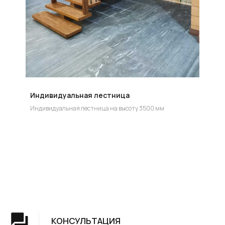
УСТАНОВКА
Мы предоставляем полную установку и сборку
лестницы с доставкой и гарантией на продукт
Индивидуальная лестница
Индивидуальная лестница на высоту 3500 мм
Группа компаний "ЦентрЛестниц.РФ"
КАТАЛОГ
ДЛЯ КЛИЕНТОВ
Деревянные лестницы
Доставка и оплата
Винтовые лестницы
Гарантия
На металокаркасе
Вопросы и ответы
Мебель
О компании