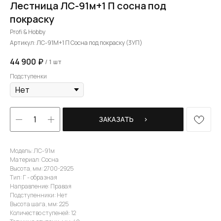
Лестница ЛС-91м+1 П сосна под
покраску
Profi & Hobby
Артикул:
ЛС-91М+1 П Сосна под покраску (3УП)
44 900
₽
/
1 шт
Подступенки
ЗАКАЗАТЬ⠀⠀›
Модель: ЛС-91м
Материал: Сосна
Высота, мм: 2700-2925
Тип: Г - образная
Направление: Правая
Подступенники: Нет
Высота шага, мм: 225
Количество ступеней: 12