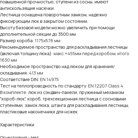
повышенной прочностью, ступени из сосны, имеют
антискользящие насечки.
Лестница оснащена поворотным замком, надежно
фиксирующим люк в закрытом состоянии.
Высоту базовой модели можно увеличить при помощи
дополнительной секции до 3500 мм.
Размер короба:
1175х576 мм
Рекомендуемое пространство для раскладывания лестницы
(включая толщину люка):
макс.+455мм перед коробом. итого
1630 мм
Необходимое пространство над люком для хранения/
складывания:
413 мм
Соответствие DIN:
EN 14975
Тест на теплопроводность по стандарту:
EN 12207 Class 4
В комплекте
: люк из сэндвич-панели, пружинный механизм
"короб-люк", короб, трехсекционная лестница с сосновыми
ступенями, замок люка, штанга для раскладывания лестницы,
пластиковые наконечники для ножек
Характеристики
Огнестойкий - Нет