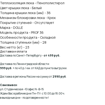
Теплоизоляция люка - Пенополистирол
Цвет крышки люка - Белый
Толщина крышки люка (мм) - 36
Механизм блокировки люка - Крюк
Покрытие ступеней - Отсутствует
Марка - DOLLE
Модель продукта - PROF 36
Особенности продукта - Складной
Толщина ступеньки (мм) - 28
Вес нетто (кг) - 23
Доставка и оплата
Доставка по Санкт-Петербургу -
от 499 руб.
Доставка по Ленинградской области:
999 руб
. + по 40 р./ км. от КАД до пункта выгрузки.
Доставка в регионы России на сумму от
2990 руб
.
Самовывоз:
ул. Студенческая -10 офис N -В-15
КОНСУЛЬТАЦИЯ
Ждем Вас в рабочие дни Пн-Пт: с 10.00 до 18.00 ч.
в выходные дни - по договоренности !
Мы ответим на все вопросы, поможем с планировкой,
бюджетом и организацией вашего проекта