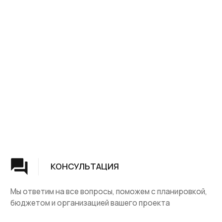
Группа компаний "ЦентрЛестниц.РФ"
КАТАЛОГ
ДЛЯ КЛИЕНТОВ
Деревянные лестницы
Доставка и оплата
Винтовые лестницы
Гарантия
На металокаркасе
Вопросы и ответы
Мебель
О компании
Лестницы на заказ
Наши работы
ДПК, термодревесина
Скидки и акции
Комплектующие
Блог