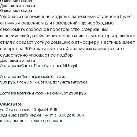
Описание товара
Доставка и оплата
Описание товара
Удобная и современная модель с забежными ступенями будет
отличным решением для помещений, где необходимо
сэкономить свободное пространство. Сдержанный
классический дизайн великолепно впишется в интерьер любого
стиля и создаст уютную домашнюю атмосферу. Лестница имеет
поворот на 90ᵒ и выпускается в 4 различных вариантах, что
существенно упрощает ее подбор.
Доставка и оплата
Доставка по Санкт-Петербургу -
от 499 руб.
Доставка по Ленинградской области:
999 руб
. + по 40 р./ км. от КАД до пункта выгрузки.
Доставка в регионы России на сумму от
2990 руб
.
Самовывоз:
ул. Студенческая -10 офис N -В-15
Ждем Вас в рабочие дни Пн-Пт: с 10.00 до 18.00 ч.
в выходные дни - по договоренности !