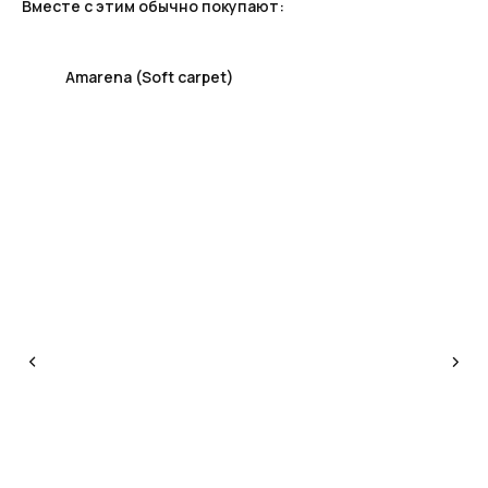
Вместе с этим обычно покупают:
Amarena (Soft carpet)
КОНСУЛЬТАЦИЯ
Мы ответим на все вопросы, поможем с планировкой,
бюджетом и организацией вашего проекта
ДИЗАЙН
Опытные специалисты помогут Вам с дизайном
проекта, подберут нужные материалы и крепежи
УСТАНОВКА
Мы предоставляем полную установку и сборку
лестницы с доставкой и гарантией на продукт