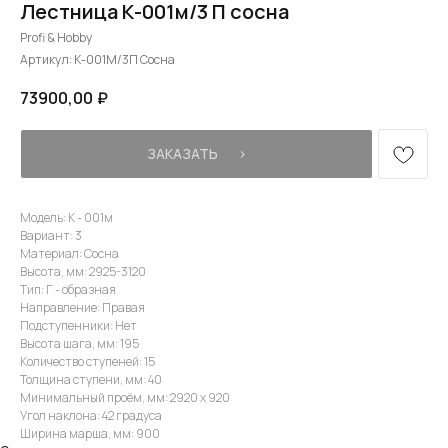
Лестница К-001м/3 П сосна
Profi & Hobby
Артикул:
К-001М/3П Сосна
73900,00
₽
ЗАКАЗАТЬ⠀⠀›
Модель: К - 001м
Вариант: 3
Материал: Сосна
Высота, мм: 2925-3120
Тип: Г - образная
Направление: Правая
Подступенники: Нет
Высота шага, мм: 195
Количество ступеней: 15
Толщина ступени, мм: 40
Минимальный проём, мм: 2920 х 920
Угол наклона: 42 градуса
Ширина марша, мм: 900