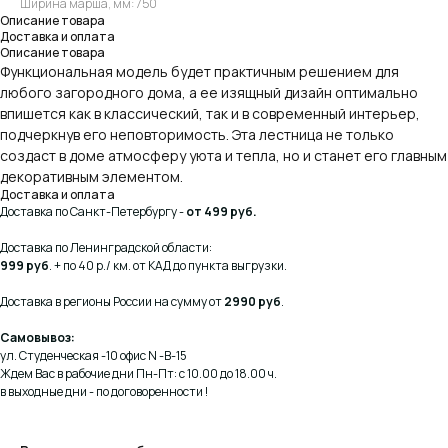
Ширина марша, мм: 750
Описание товара
Доставка и оплата
Описание товара
Функциональная модель будет практичным решением для
любого загородного дома, а ее изящный дизайн оптимально
впишется как в классический, так и в современный интерьер,
подчеркнув его неповторимость. Эта лестница не только
создаст в доме атмосферу уюта и тепла, но и станет его главным
декоративным элементом.
Доставка и оплата
Доставка по Санкт-Петербургу -
от 499 руб.
Доставка по Ленинградской области:
999 руб
. + по 40 р./ км. от КАД до пункта выгрузки.
Доставка в регионы России на сумму от
2990 руб
.
Самовывоз:
ул. Студенческая -10 офис N -В-15
Ждем Вас в рабочие дни Пн-Пт: с 10.00 до 18.00 ч.
в выходные дни - по договоренности !