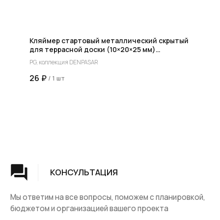
Кляймер стартовый металлический скрытый
для террасной доски (10×20×25 мм)
DENPASAR
PG, коллекция DENPASAR
26
₽
/
1 шт
Группа компаний "ЦентрЛестниц.РФ"
КАТАЛОГ
ДЛЯ КЛИЕНТОВ
Деревянные лестницы
Доставка и оплата
Винтовые лестницы
Гарантия
На металокаркасе
Вопросы и ответы
Мебель
О компании
Лестницы на заказ
Наши работы
ДПК, термодревесина
Скидки и акции
Комплектующие
Блог