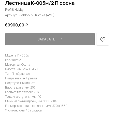
Лестница К-005м/2 П сосна
Profi & Hobby
Артикул:
К-005М/2П Сосна (4УП)
69900,00
₽
ЗАКАЗАТЬ⠀⠀›
Модель: К - 005м
Вариант: 2
Материал: Сосна
Высота, мм: 2940-3150
Тип: П - образная
Направление: Правая
Подступенники: Нет
Высота шага, мм: 210
Количество ступеней: 14
Толщина ступени, мм: 40
Минимальный проём, мм: 1660 х 1145
Размеры лестницы в плане, мм: 1370 х 1660
Угол наклона: 46 градуса