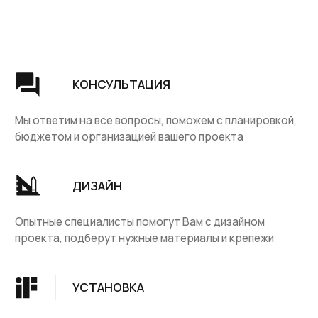
Группа компаний "ЦентрЛестниц.РФ"
КАТАЛОГ
ДЛЯ КЛИЕНТОВ
Деревянные лестницы
Доставка и оплата
Винтовые лестницы
Гарантия
На металокаркасе
Вопросы и ответы
Мебель
О компании
Лестницы на заказ
Наши работы
ДПК, термодревесина
Скидки и акции
Комплектующие
Блог
Ковровые изделия
Контакты