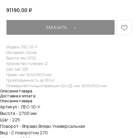
91190,00
₽
ЗАКАЗАТЬ⠀⠀›
Модель: ЛЕС-10-У
Материал: Сосна
Высота, мм: 2700
Количество ступеней: 12
Шаг, мм: 225
Проем, мм: 1600х1600 мм
Грузоподъемность: до 180 кг
Размеры лестницы в проекции (Ш х Д), мм: 1600х1600 мм
Описание товара
Доставка и оплата
Описание товара
Артикул - ЛЕС-10-У
Высота - 2700 мм
Шаг - 225
Поворот - Вправо,Влево,Универсальная
Вид - С поворотом 270