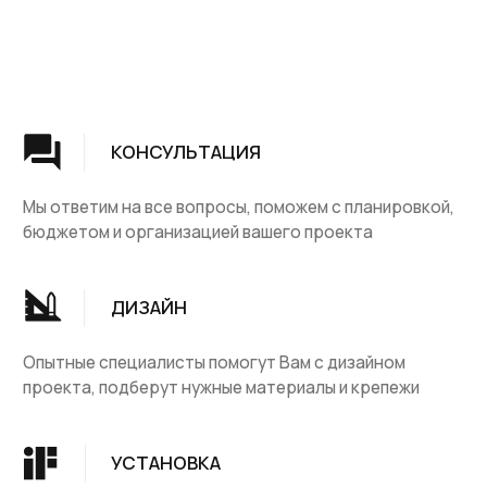
Группа компаний "ЦентрЛестниц.РФ"
КАТАЛОГ
ДЛЯ КЛИЕНТОВ
Деревянные лестницы
Доставка и оплата
Винтовые лестницы
Гарантия
На металокаркасе
Вопросы и ответы
Мебель
О компании
Лестницы на заказ
Наши работы
ДПК, термодревесина
Скидки и акции
Комплектующие
Блог
Ковровые изделия
Контакты
Ковролин
Ковродержатетели
КОНТАКТЫ