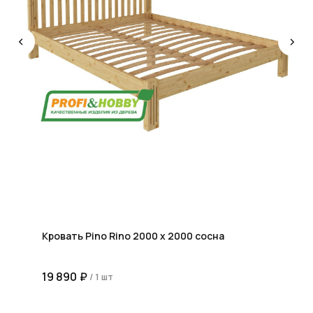
КОНСУЛЬТАЦИЯ
Мы ответим на все вопросы, поможем с планировкой,
бюджетом и организацией вашего проекта
ДИЗАЙН
Опытные специалисты помогут Вам с дизайном
проекта, подберут нужные материалы и крепежи
УСТАНОВКА
Мы предоставляем полную установку и сборку
лестницы с доставкой и гарантией на продукт
Кровать Pino Rino 2000 х 2000 сосна
19 890
₽
/
1 шт