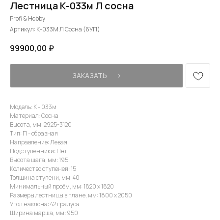
Лестница К-033м Л сосна
Profi & Hobby
Артикул:
К-033М Л Сосна (6УП)
99900,00
₽
ЗАКАЗАТЬ⠀⠀›
Модель: К - 033м
Материал: Сосна
Высота, мм: 2925-3120
Тип: П - образная
Направление: Левая
Подступенники: Нет
Высота шага, мм: 195
Количество ступеней: 15
Толщина ступени, мм: 40
Минимальный проём, мм: 1820 х 1820
Размеры лестницы в плане, мм: 1800 х 2050
Угол наклона: 42 градуса
Ширина марша, мм: 950