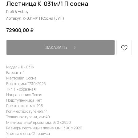
Лестница К-031м/1 П сосна
Profi & Hobby
Артикул:
К-031М/1 П Сосна (5УП)
72900,00
₽
ЗАКАЗАТЬ⠀⠀›
Модель: К - 031м
Вариант: 1
Материал: Сосна
Высота, мм: 2730-2925
Тип: Г - образная
Направление: Левая
Подступенники: Нет
Высота шага, мм: 195
Количество ступеней: 14
Толщина ступени, мм: 40
Минимальный проём, мм: 970 х 2920
Размеры лестницы в плане, мм: 1390 х 2920
Угол наклона: 42 градуса