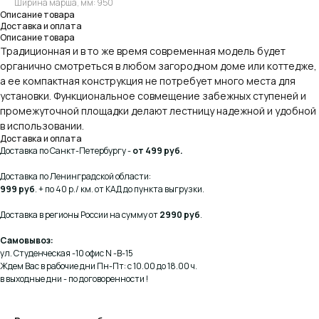
Ширина марша, мм: 950
Описание товара
Доставка и оплата
Описание товара
Традиционная и в то же время современная модель будет
органично смотреться в любом загородном доме или коттедже,
а ее компактная конструкция не потребует много места для
установки. Функциональное совмещение забежных ступеней и
промежуточной площадки делают лестницу надежной и удобной
в использовании.
Доставка и оплата
Доставка по Санкт-Петербургу -
от 499 руб.
Доставка по Ленинградской области:
999 руб
. + по 40 р./ км. от КАД до пункта выгрузки.
Доставка в регионы России на сумму от
2990 руб
.
Самовывоз:
ул. Студенческая -10 офис N -В-15
Ждем Вас в рабочие дни Пн-Пт: с 10.00 до 18.00 ч.
в выходные дни - по договоренности !