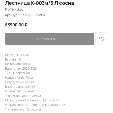
Лестница К-003м/5 Л сосна
Profi & Hobby
Артикул:
К-003М/5Л Сосна
83900,00
₽
ЗАКАЗАТЬ⠀⠀›
Модель: К - 003м
Вариант: 5
Материал: Сосна
Высота, мм: 2925-3120
Тип: П - образная
Направление: Левая
Подступенники: Нет
Высота шага, мм: 195
Количество ступеней: 15
Толщина ступени, мм: 40
Минимальный проём, мм: 1820 х 2430
Размеры лестницы в плане, мм: 1800 х 2430
Угол наклона: 42 градуса