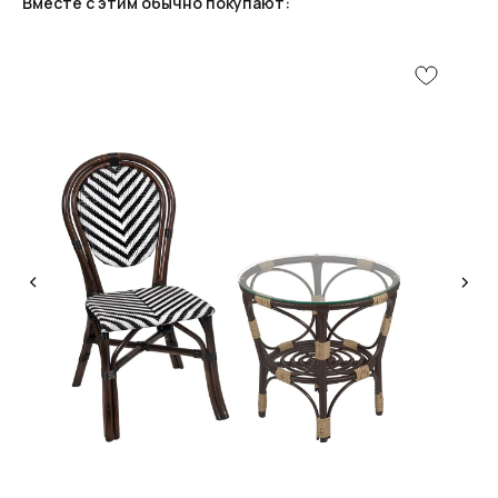
Вместе с этим обычно покупают:
КОНСУЛЬТАЦИЯ
Мы ответим на все вопросы, поможем с планировкой,
бюджетом и организацией вашего проекта
ДИЗАЙН
Опытные специалисты помогут Вам с дизайном
проекта, подберут нужные материалы и крепежи
УСТАНОВКА
Мы предоставляем полную установку и сборку
лестницы с доставкой и гарантией на продукт