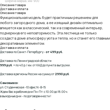
Ширина марша, мм: 900
Описание товара
Доставка и оплата
Описание товара
Функциональная модель будет практичным решением для
любого загородного дома, а ее изящный дизайн оптимально
впишется как в классический, так и в современный интерьер,
подчеркнув его неповторимость. Эта лестница не только
создаст в доме атмосферу уюта и тепла, но и станет его главным
декоративным элементом.
Доставка и оплата
Доставка по Санкт-Петербургу -
от 499 руб.
Доставка по Ленинградской области:
999 руб
. + по 40 р./ км. от КАД до пункта выгрузки.
Доставка в регионы России на сумму от
2990 руб
.
Самовывоз:
ул. Студенческая -10 офис N -В-15
Ждем Вас в рабочие дни Пн-Пт: с 10.00 до 18.00 ч.
в выходные дни - по договоренности !