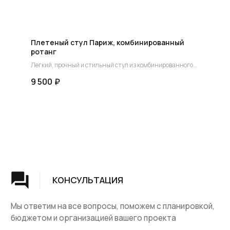
Плетеный стул Париж, комбинированный
ротанг
Легкий, прочный и стильный стул из комбинированного
ротанга — идеальный выбор для вашего дома или кафе.
9 500
₽
Группа компаний "ЦентрЛестниц.РФ"
КАТАЛОГ
ДЛЯ КЛИЕНТОВ
Деревянные лестницы
Доставка и оплата
Винтовые лестницы
Гарантия
На металокаркасе
Вопросы и ответы
Мебель
О компании
Лестницы на заказ
Наши работы
ДПК, термодревесина
Скидки и акции
Комплектующие
Блог