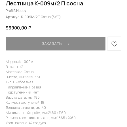
Лестница К-009м/2 П сосна
Profi & Hobby
Артикул:
К-009М/2П Сосна (5УП)
96900,00
₽
ЗАКАЗАТЬ⠀⠀›
Модель: К - 009м
Вариант: 2
Материал: Сосна
Высота, мм: 2925-3120
Тип: П - образная
Направление: Правая
Подступенники: Нет
Высота шага, мм: 195
Количество ступеней: 15
Толщина ступени, мм: 40
Минимальный проём, мм: 2460 х 1160
Размеры лестницы в плане, мм: 1665 х 2460
Угол наклона: 42 градуса