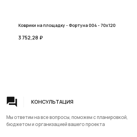
Коврики на площадку - Фортуна 004 - 70x120
3 752,28
₽
Группа компаний "ЦентрЛестниц.РФ"
КАТАЛОГ
ДЛЯ КЛИЕНТОВ
Деревянные лестницы
Доставка и оплата
Винтовые лестницы
Гарантия
На металокаркасе
Вопросы и ответы
Мебель
О компании
Лестницы на заказ
Наши работы
ДПК, термодревесина
Скидки и акции
Комплектующие
Блог