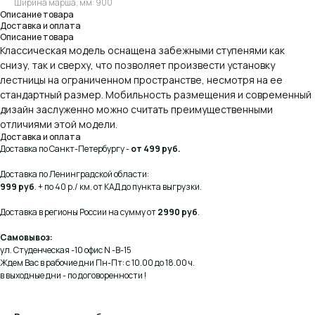
Ширина марша, мм: 900
Описание товара
Доставка и оплата
Описание товара
Классическая модель оснащена забежными ступенями как
снизу, так и сверху, что позволяет произвести установку
лестницы на ограниченном пространстве, несмотря на ее
стандартный размер. Мобильность размещения и современный
дизайн заслуженно можно считать преимущественными
отличиями этой модели.
Доставка и оплата
Доставка по Санкт-Петербургу -
от 499 руб.
Доставка по Ленинградской области:
999 руб
. + по 40 р./ км. от КАД до пункта выгрузки.
Доставка в регионы России на сумму от
2990 руб
.
Самовывоз:
ул. Студенческая -10 офис N -В-15
Ждем Вас в рабочие дни Пн-Пт: с 10.00 до 18.00 ч.
в выходные дни - по договоренности !