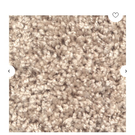
КОНСУЛЬТАЦИЯ
Мы ответим на все вопросы, поможем с планировкой,
бюджетом и организацией вашего проекта
ДИЗАЙН
Опытные специалисты помогут Вам с дизайном
проекта, подберут нужные материалы и крепежи
УСТАНОВКА
Мы предоставляем полную установку и сборку
лестницы с доставкой и гарантией на продукт