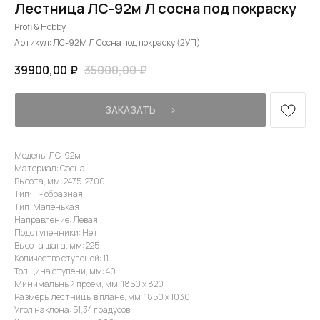
Лестница ЛС-92м Л сосна под покраску
Profi & Hobby
Артикул:
ЛС-92М Л Сосна под покраску (2УП)
39900,00
₽
35000,00
₽
ЗАКАЗАТЬ⠀⠀›
Модель: ЛС-92м
Материал: Сосна
Высота, мм: 2475-2700
Тип: Г - образная
Тип: Маленькая
Направление: Левая
Подступенники: Нет
Высота шага, мм: 225
Количество ступеней: 11
Толщина ступени, мм: 40
Минимальный проём, мм: 1850 х 820
Размеры лестницы в плане, мм: 1850 х 1030
Угол наклона: 51,34 градусов