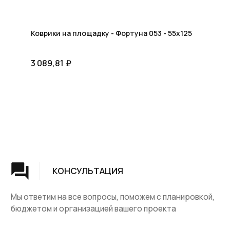
Коврики на площадку - Фортуна 053 - 55x125
3 089,81
₽
Группа компаний "ЦентрЛестниц.РФ"
КАТАЛОГ
ДЛЯ КЛИЕНТОВ
Деревянные лестницы
Доставка и оплата
Винтовые лестницы
Гарантия
На металокаркасе
Вопросы и ответы
Мебель
О компании
Лестницы на заказ
Наши работы
ДПК, термодревесина
Скидки и акции
Комплектующие
Блог