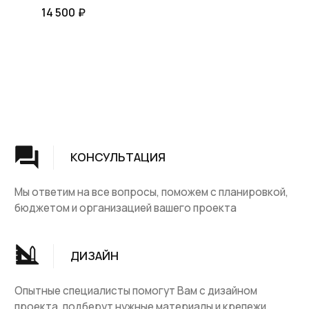
мягкой подушкой.
14 500
₽
Группа компаний "ЦентрЛестниц.РФ"
КАТАЛОГ
ДЛЯ КЛИЕНТОВ
Деревянные лестницы
Доставка и оплата
Винтовые лестницы
Гарантия
На металокаркасе
Вопросы и ответы
Мебель
О компании
Лестницы на заказ
Наши работы
ДПК, термодревесина
Скидки и акции
Комплектующие
Блог
Ковровые изделия
Контакты
Ковролин
Ковродержатетели