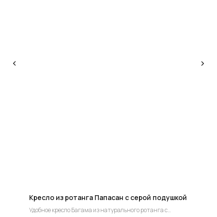
КОНСУЛЬТАЦИЯ
Мы ответим на все вопросы, поможем с планировкой,
бюджетом и организацией вашего проекта
ДИЗАЙН
Опытные специалисты помогут Вам с дизайном
проекта, подберут нужные материалы и крепежи
УСТАНОВКА
Мы предоставляем полную установку и сборку
лестницы с доставкой и гарантией на продукт
Кресло из ротанга Папасан с серой подушкой
Удобное кресло Багама из натурального ротанга с