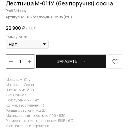
Лестница М-011У (без поручня) сосна
Profi & Hobby
Артикул:
М-011У без поручня Сосна (1УП)
22 900
₽
/
1 шт
Подступенки
ЗАКАЗАТЬ⠀⠀›
Модель: М-011у
Материал: Сосна
Высота, мм: 2800
Тип: Прямая
Подступенники: Нет
Количество ступеней: 13
Толщина ступени, мм: 27
Минимальный проём, мм: 1400 х 630
Размеры лестницы в плане, мм: 1595 х 627
Угол наклона: 60 градусов