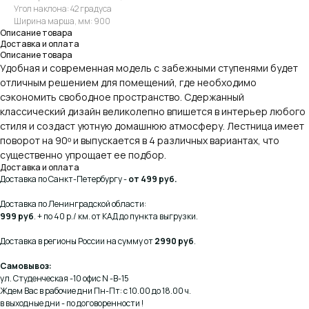
Угол наклона: 42 градуса
Ширина марша, мм: 900
Описание товара
Доставка и оплата
Описание товара
Удобная и современная модель с забежными ступенями будет
отличным решением для помещений, где необходимо
сэкономить свободное пространство. Сдержанный
классический дизайн великолепно впишется в интерьер любого
стиля и создаст уютную домашнюю атмосферу. Лестница имеет
поворот на 90ᵒ и выпускается в 4 различных вариантах, что
существенно упрощает ее подбор.
Доставка и оплата
Доставка по Санкт-Петербургу -
от 499 руб.
Доставка по Ленинградской области:
999 руб
. + по 40 р./ км. от КАД до пункта выгрузки.
Доставка в регионы России на сумму от
2990 руб
.
Самовывоз:
ул. Студенческая -10 офис N -В-15
Ждем Вас в рабочие дни Пн-Пт: с 10.00 до 18.00 ч.
в выходные дни - по договоренности !