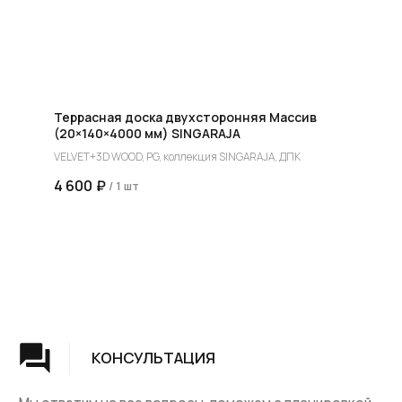
Мы предоставляем полную установку и сборку
лестницы с доставкой и гарантией на продукт
Террасная доска двухсторонняя Массив
(20×140×4000 мм) SINGARAJA
VELVET+3D WOOD, PG, коллекция SINGARAJA, ДПК
4 600
₽
/
1 шт
Группа компаний "ЦентрЛестниц.РФ"
КАТАЛОГ
ДЛЯ КЛИЕНТОВ
Деревянные лестницы
Доставка и оплата
Винтовые лестницы
Гарантия
На металокаркасе
Вопросы и ответы
Мебель
О компании
Лестницы на заказ
Наши работы