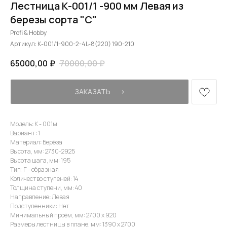
Лестница К-001/1 -900 мм Левая из
березы сорта "С"
Profi & Hobby
Артикул:
К-001/1-900-2-4L-8(220) 190-210
65000,00
₽
70000,00
₽
ЗАКАЗАТЬ⠀⠀›
Модель: К - 001м
Вариант: 1
Материал: Берёза
Высота, мм: 2730-2925
Высота шага, мм: 195
Тип: Г - образная
Количество ступеней: 14
Толщина ступени, мм: 40
Направление: Левая
Подступенники: Нет
Минимальный проём, мм: 2700 х 920
Размеры лестницы в плане, мм: 1390 х 2700