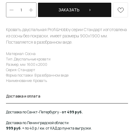
ЗАКАЗАТЬ⠀⠀⠀›
Кровать двуспальная Profi&Hobby серии Стандарт изготовлена
из сосны без покраски, имеет размеры 900х1900 мм.
Поставляется в разобранном виде.
Материал: Сосна
Тип: Двуспальные кровати
Размер, мм: 1600 х 2000
Серия: Стандарт
Форма поставки: В разобранном виде
Наименование: Кровать
Доставка и оплата
Доставка по Санкт-Петербургу -
от 499 руб.
Доставка по Ленинградской области:
999 руб
. + по 40 р./ км. от КАД до пункта выгрузки.