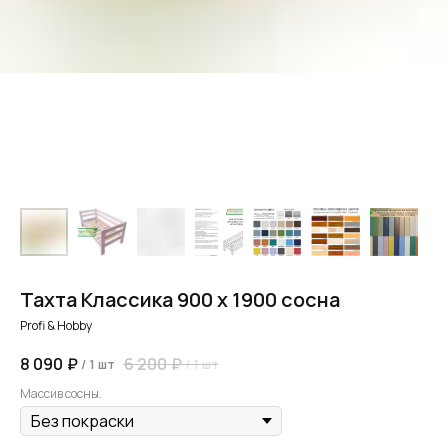
Тахта Классика 900 х 1900 сосна
Profi & Hobby
8 090
₽
6 200
₽
/
1 шт
/
1 шт
Массив сосны.