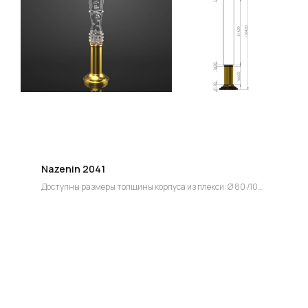
проекта, подберут нужные материалы и крепежи
УСТАНОВКА
Мы предоставляем полную установку и сборку
лестницы с доставкой и гарантией на продукт
Nazenin 2041
Доступны размеры толщины корпуса из плекси: Ø 80 /100
/ 130 мм
Группа компаний "ЦентрЛестниц.РФ"
Цена по запросу.
Скидки строителям и дизайнерам.
КАТАЛОГ
ДЛЯ КЛИЕНТОВ
Деревянные лестницы
Доставка и оплата
Винтовые лестницы
Гарантия