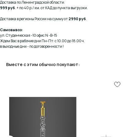
Доставка по Ленинградской области:
999 руб
. + по 40 р./ км. от КАД до пункта выгрузки.
Доставка в регионы России на сумму от
2990 руб
.
Самовывоз:
ул. Студенческая -10 офис N -В-15
Ждем Вас в рабочие дни Пн-Пт: с 10.00 до 18.00 ч.
в выходные дни - по договоренности !
Вместе с этим обычно покупают:
КОНСУЛЬТАЦИЯ
Мы ответим на все вопросы, поможем с планировкой,
бюджетом и организацией вашего проекта
ДИЗАЙН