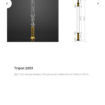
Опытные специалисты помогут Вам с дизайном
проекта, подберут нужные материалы и крепежи
УСТАНОВКА
Мы предоставляем полную установку и сборку
лестницы с доставкой и гарантией на продукт
Tripoli 2053
Доступные размеры толщины основания из плекси: Ø 40
мм
Группа компаний "ЦентрЛестниц.РФ"
Цена по запросу.
КАТАЛОГ
ДЛЯ КЛИЕНТОВ
Скидки строителям и дизайнерам.
Деревянные лестницы
Доставка и оплата