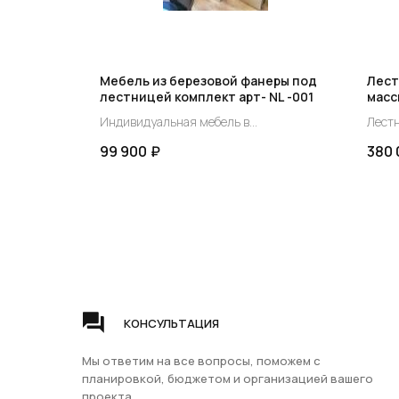
нной
Мебель из березовой фанеры под
Лест
ебельного
лестницей комплект арт- NL -001
масс
 под
разм
Индивидуальная мебель в
Лестн
плект
лью -
существующий проем под лестницей
с по
99 900
₽
380 
зового
индивидуальный заказ.
масло
ешение для
уком
 создания
в су
типа 
ерезового
или и
,
Лестн
ую
компл
ции.
щита 
еграцию
оптим
КОНСУЛЬТАЦИЯ
твенно в
функц
ГЛАВНАЯ
ДЕР
о
Испол
Мы ответим на все вопросы, поможем с
Доставка и оплата
Сосн
ьзовать
щита 
планировкой, бюджетом и организацией вашего
Гарантия
Бере
,
долго
проекта
Группа компаний