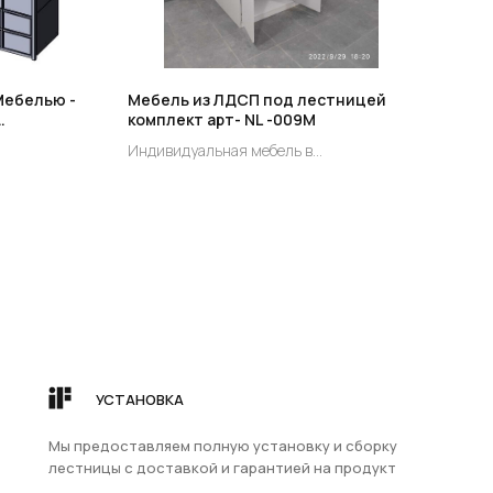
Мебелью -
Мебель из ЛДСП под лестницей
Меб
комплект арт- NL -009М
под 
 под
-00
Индивидуальная мебель в
Инди
мплект
лью -
существующий проем под лестницей
суще
129
езового
индивидуальный заказ.
инди
решение для
и создания
Цена по запросу!
.
березового
,
ую
кции.
еграцию
УСТАНОВКА
ственно в
НА ЗАКАЗ
КОНТАКТЫ
то
+7 981 170-44-87
Мы предоставляем полную установку и сборку
дел →
льзовать
+7 994 406-00-87
лестницы с доставкой и гарантией на продукт
,