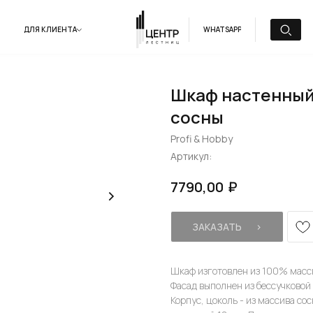
ДЛЯ КЛИЕНТА
WHATSAPP
Шкаф настенный 
сосны
Profi & Hobby
Артикул:
₽
7790,00
ЗАКАЗАТЬ⠀⠀›
Шкаф изготовлен из 100% масси
Фасад выполнен из бессучковой
Корпус, цоколь - из массива со