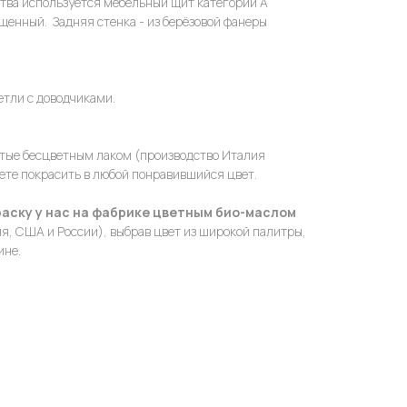
тва используется мебельный щит категории А
енный. Задняя стенка - из берёзовой фанеры
етли с доводчиками.
ытые бесцветным лаком (производство Италия
жете покрасить в любой понравившийся цвет.
аску у нас на фабрике цветным био-маслом
я, США и России), выбрав цвет из широкой палитры,
ине.