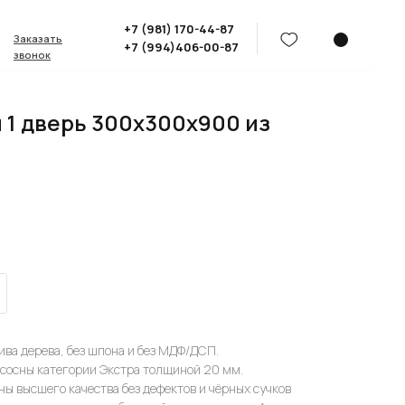
+7 (981) 170-44-87
Заказать
+7 (994)406-00-87
звонок
1 дверь 300х300х900 из
ва дерева, без шпона и без МДФ/ДСП.
 сосны категории Экстра толщиной 20 мм.
сны высшего качества без дефектов и чёрных сучков