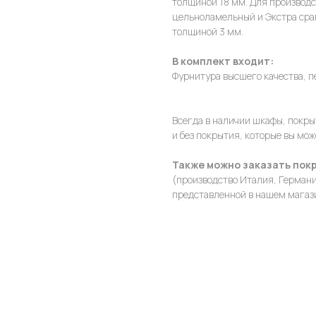
толщиной 18 мм. Для производс
цельноламельный и Экстра сращ
толщиной 3 мм.
В комплект входит:
Фурнитура высшего качества, п
Всегда в наличии шкафы, покр
и без покрытия, которые вы мо
Также можно заказать покр
(производство Италия, Германи
представленной в нашем магаз