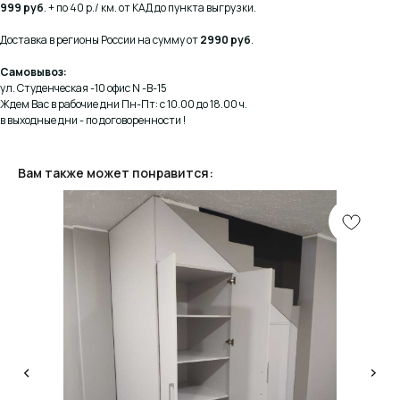
999 руб
. + по 40 р./ км. от КАД до пункта выгрузки.
Доставка в регионы России на сумму от
2990 руб
.
Самовывоз:
ул. Студенческая -10 офис N -В-15
Ждем Вас в рабочие дни Пн-Пт: с 10.00 до 18.00 ч.
в выходные дни - по договоренности !
Вам также может понравится:
КОНСУЛЬТАЦИЯ
Мы ответим на все вопросы, поможем с планировкой,
бюджетом и организацией вашего проекта