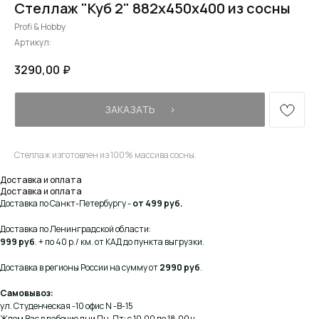
Стеллаж "Куб 2" 882х450х400 из сосны
Profi & Hobby
Артикул:
3290,00
₽
ЗАКАЗАТЬ⠀⠀›
Стеллаж изготовлен из 100% массива сосны.
Доставка и оплата
Доставка и оплата
Доставка по Санкт-Петербургу -
от 499 руб.
Доставка по Ленинградской области:
999 руб
. + по 40 р./ км. от КАД до пункта выгрузки.
Доставка в регионы России на сумму от
2990 руб
.
Самовывоз:
ул. Студенческая -10 офис N -В-15
Ждем Вас в рабочие дни Пн-Пт: с 10.00 до 18.00 ч.