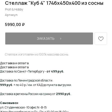
Стеллаж "Куб 4" 1746х450х400 из сосны
Profi & Hobby
Артикул:
5990,00
₽
ЗАКАЗАТЬ⠀⠀›
Стеллаж изготовлен из 100% массива сосны.
Доставка и оплата
Доставка и оплата
Доставка по Санкт-Петербургу -
от 499 руб.
Доставка по Ленинградской области:
999 руб
. + по 40 р./ км. от КАД до пункта выгрузки.
Доставка в регионы России на сумму от
2990 руб
.
Самовывоз:
ул. Студенческая -10 офис N -В-15
Ждем Вас в рабочие дни Пн-Пт: с 10.00 до 18.00 ч.