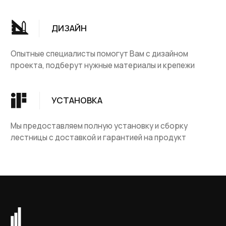
Группа компаний "ЦентрЛестниц.РФ"
КАТАЛОГ
ДЛЯ КЛИЕНТОВ
Деревянные лестницы
Доставка и оплата
Винтовые лестницы
Гарантия
На металокаркасе
Вопросы и ответы
Мебель
О компании
Лестницы на заказ
Наши работы
ДПК, термодревесина
Скидки и акции
Комплектующие
Блог
Ковровые изделия
Контакты
Ковролин