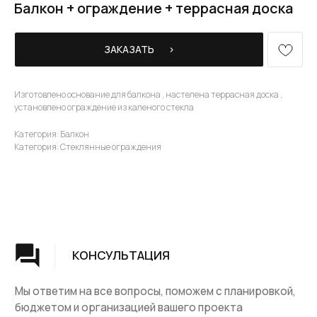
Балкон + ограждение + террасная доска
ЗАКАЗАТЬ⠀⠀›
КОНСУЛЬТАЦИЯ
Изготовлено основание для балкона , настелена террасная доска ,
установлено ограждение из каленого стекла
Мы ответим на все вопросы, поможем с планировкой,
бюджетом и организацией вашего проекта
Категория: Балкон
Категория: Стеклянные ограждения
ДИЗАЙН
Опытные специалисты помогут Вам с дизайном
проекта, подберут нужные материалы и крепежи
УСТАНОВКА
Мы предоставляем полную установку и сборку
лестницы с доставкой и гарантией на продукт