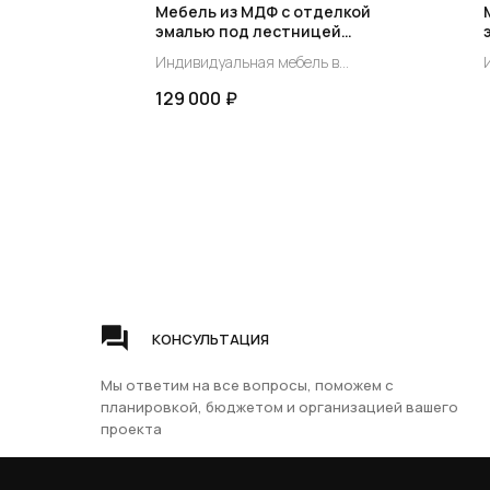
Мебель из МДФ с отделкой
арт-
эмалью под лестницей
комплект арт- NL -001М
 в
Индивидуальная мебель в
од
существующий проем под
129 000
₽
ьный
лестницей индивидуальный
заказ.
з
КОНСУЛЬТАЦИЯ
ГЛАВНАЯ
ДЕР
Мы ответим на все вопросы, поможем с
Доставка и оплата
Сосн
планировкой, бюджетом и организацией вашего
Гарантия
Бере
проекта
Группа компаний
Вопросы и ответы
Бук
ЦентрЛестниц.РФ
О компании
Ясен