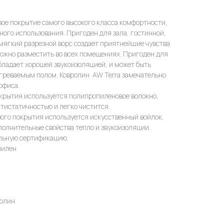
ое покрытие самого высокого класса комфортности,
ного использования. Пригоден для зала, гостинной,
 мягкий разрезной ворс создает приятнейшие чувства
ожно разместить во всех помещениях. Пригоден для
бладает хорошей звукоизоляцией, и может быть
огреваемым полом. Ковролин AW Terra замечательно
офиса.
окрытия используется полипропиленовое волокно,
нтистатичностью и легко чистится.
вого покрытия используется искусственный войлок,
олнительные свойства тепло и звукоизоляции.
льную сертификацию.
пилен
ролин