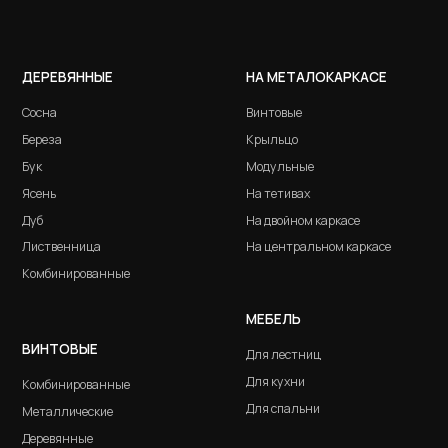
На двойном каркасе
венница
На центральном каркасе
инированные
КОМПЛЕКТ
Перейти в раз
МЕБЕЛЬ
ТОВЫЕ
Для лестниц
Для кухни
КОВРОВЫЕ 
инированные
Для спальни
ллические
Ковролин
вянные
Ковродержате