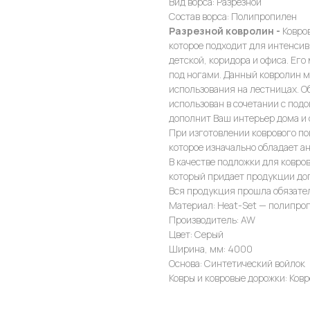
Вид ворса: Разрезной
Состав ворса: Полипропилен
Разрезной ковролин -
Ковров
которое подходит для интенсив
детской, коридора и офиса. Его
под ногами. Данный ковролин м
использования на лестницах. О
использован в сочетании с под
дополнит Ваш интерьер дома и 
При изготовлении коврового п
которое изначально обладает а
В качестве подложки для ковро
который придает продукции доп
Вся продукция прошла обязате
Материал: Heat-Set — полипро
Производитель: AW
Цвет: Серый
Ширина, мм: 4000
Основа: Синтетический войлок
Ковры и ковровые дорожки: Ков