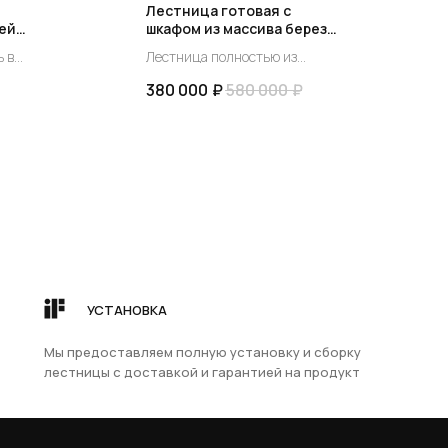
й
Лестница готовая с
ей
шкафом из массива березы
1
под заказ по Вашим
 в
Лестница полностью из
размерам!
од
массива березы с покрытием
380 000
₽
580 000
₽
ьный
прозрачным твердым маслом!
мебель собранная все
укомплектована фурнитурой
в существующий проем под
лестницей типа К-001, с
поворотом на 90 градусов, или
индивидуальный заказ.
Лестница с встроенной
Мебелью - комплект из
мебельного березового щита –
это инновационное решение
УСТАНОВКА
НА ЗАКАЗ
КОНТАКТЫ
для оптимизации
+7 981 170-44-87
пространства и создания
Мы предоставляем полную установку и сборку
дел →
функционального интерьера.
лестницы с доставкой и гарантией на продукт
+7 994 406-00-87
Использование мебельного
4073787@mail.ru
березового щита гарантирует
ОДРЕВЕСИНА
прочность, долговечность и
дел →
Санкт-Петербург,