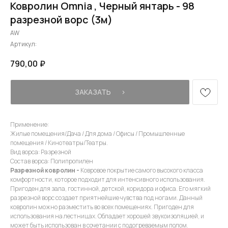
Ковролин Omnia , Черный янтарь - 98
разрезной ворс (3м)
AW
Артикул:
790,00
₽
ЗАКАЗАТЬ⠀⠀›
Применение:
Жилые помещения/Дача / Для дома / Офисы / Промышленные
помещения / Кинотеатры/Театры.
Вид ворса: Разрезной
Состав ворса: Полипропилен
Разрезной ковролин -
Ковровое покрытие самого высокого класса
комфортности, которое подходит для интенсивного использования.
Пригоден для зала, гостинной, детской, коридора и офиса. Его мягкий
разрезной ворс создает приятнейшие чувства под ногами. Данный
ковролин можно разместить во всех помещениях. Пригоден для
использования на лестницах. Обладает хорошей звукоизоляцией, и
может быть использован в сочетании с подогреваемым полом.