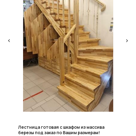
КОНСУЛЬТАЦИЯ
Мы ответим на все вопросы, поможем с планировкой,
бюджетом и организацией вашего проекта
ДИЗАЙН
Опытные специалисты помогут Вам с дизайном
проекта, подберут нужные материалы и крепежи
УСТАНОВКА
Мы предоставляем полную установку и сборку
лестницы с доставкой и гарантией на продукт
Лестница готовая с шкафом из массива
березы под заказ по Вашим размерам!