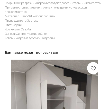
Покрытия с разрезным ворсом обладают дополнительным комфортом.
Применяются в спальнях и жилых помещениях с невысокой
проходимостью.
Материал: Heat-Set — полипропилен
Производитель: Зартекс
Цвет: Серый
Коллекция: Савойя
Основа: Синтетический войлок
Ковры и ковровые дорожки: Ковролин
Вам также может понравится: