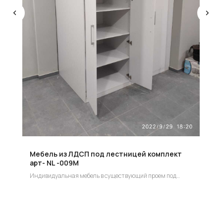
КОНСУЛЬТАЦИЯ
Мы ответим на все вопросы, поможем с планировкой,
бюджетом и организацией вашего проекта
ДИЗАЙН
Опытные специалисты помогут Вам с дизайном
проекта, подберут нужные материалы и крепежи
УСТАНОВКА
Мы предоставляем полную установку и сборку
лестницы с доставкой и гарантией на продукт
Мебель из ЛДСП под лестницей комплект
арт- NL -009М
Индивидуальная мебель в существующий проем под
лестницей индивидуальный заказ.
Цена по запросу!