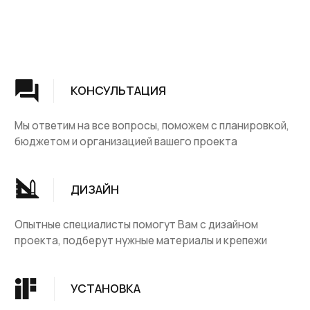
Группа компаний "ЦентрЛестниц.РФ"
КАТАЛОГ
ДЛЯ КЛИЕНТОВ
Деревянные лестницы
Доставка и оплата
Винтовые лестницы
Гарантия
На металокаркасе
Вопросы и ответы
Мебель
О компании
Лестницы на заказ
Наши работы
ДПК, термодревесина
Скидки и акции
Комплектующие
Блог
Ковровые изделия
Контакты
Ковролин
Ковродержатетели
КОНТАКТЫ