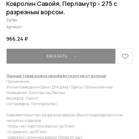
Ковролин Савойя, Перламутр - 275 с
разрезным ворсом.
Zartex
Артикул:
966,24
₽
ЗАКАЗАТЬ⠀⠀›
Данный товар можно приобрести оптом от рулона!
Применение:
Жилые помещения/Дача / Для дома / Офисы / Промышленные
помещения / Кинотеатры/Театры.
Вид ворса: Скролл.
Состав ворса: Полипропилен
Ковровое покрытие с разрезным ворсом обычно подразделяется на
несколько подвидов:
-покрытие с коротким ворсом (до 5 мм);
-со средним (до 20 мм);
-ковролин с длинным ворсом (более 20 мм).