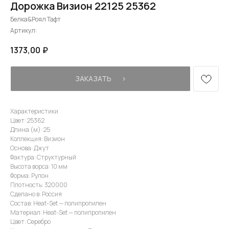
Дорожка Визион 22125 25362
Белка&Роял Тафт
Артикул:
1373,00
₽
ЗАКАЗАТЬ⠀⠀›
Характеристики
Цвет: 25362
Длина (м): 25
Коллекция: Визион
Основа: Джут
Фактура: Структурный
Высота ворса: 10 мм
Форма: Рулон
Плотность: 320000
Сделано в: Россия
Состав: Heat-Set — полипропилен
Материал: Heat-Set — полипропилен
Цвет: Cеребро