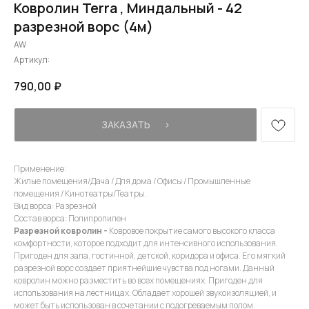
Ковролин Terra , Миндальный - 42
разрезной ворс (4м)
AW
Артикул:
790,00
₽
ЗАКАЗАТЬ⠀⠀›
Применение:
Жилые помещения/Дача / Для дома / Офисы / Промышленные
помещения / Кинотеатры/Театры.
Вид ворса: Разрезной
Состав ворса: Полипропилен
Разрезной ковролин -
Ковровое покрытие самого высокого класса
комфортности, которое подходит для интенсивного использования.
Пригоден для зала, гостинной, детской, коридора и офиса. Его мягкий
разрезной ворс создает приятнейшие чувства под ногами. Данный
ковролин можно разместить во всех помещениях. Пригоден для
использования на лестницах. Обладает хорошей звукоизоляцией, и
может быть использован в сочетании с подогреваемым полом.