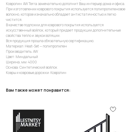
Ковролин AW Terra замечательно дополнит Ваш интерьер дома и офиса.
При изготовлении коврового покрытия используется полипропиленовое
волокно, которое изначально обладает антистатичностью и легко
чистится.
В качестве подложки для коврового покрытия используется
искусственный войлок, который придает продукции дополнительные
свойства тепло и звукоизоляции.
Вся продукция прошла обязательную сертификацию.
Материал: Heat-Set — полипропилен
Производитель: AW
Цвет: Миндальный
Ширина, мм: 4000
Основа: Синтетический войлок
Ковры и ковровые дорожки: Ковролин
Вам также может понравится: