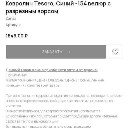
Ковролин Tesoro, Синий -154 велюр с
разрезным ворсом
Zartex
Артикул:
1646,00
₽
ЗАКАЗАТЬ⠀⠀›
Данный товар можно приобрести оптом от рулона!
Применение:
Жилые помещения/Дача / Для дома / Офисы / Промышленные
помещения / Кинотеатры/Театры.
При изготовлении коврового покрытия используется полипропиленовое
волокно, которое изначально обладает антистатичностью и легко
чистится.
В качестве подложки для коврового покрытия используется
искусственный войлок, который придает продукции дополнительные
свойства тепло и звукоизоляции.
Вся продукция прошла обязательную сертификацию.