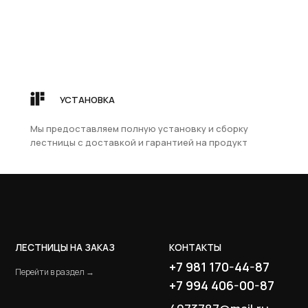
с
ов, или
щита –
ение
УСТАНОВКА
НА ЗАКАЗ
КОНТАКТЫ
я
Мы предоставляем полную установку и сборку
+7 981 170-44-87
ьера.
лестницы с доставкой и гарантией на продукт
дел →
+7 994 406-00-87
ого
тирует
4073787@mail.ru
ть и
ОДРЕВЕСИНА
дел →
Санкт-Петербург,
ул. Студенческая д.10,
ТК "Ланской", 2 этаж, B-15-A
цию
Пн - Пт с 12-00 до 20-00
УЮЩИЕ
дел →
ООО «Словения»
ИНН 7806118018
ю, что