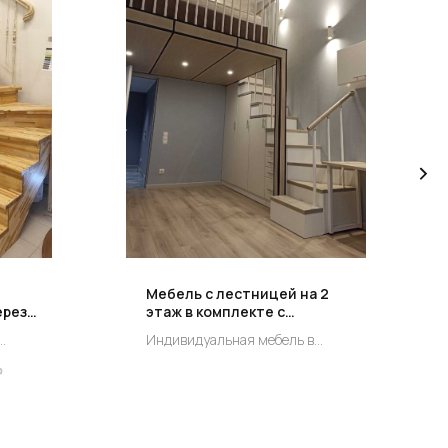
Мебель с лестницей на 2
ерезы
этаж в комплекте с
ограждением ALINE - STYLE-
Индивидуальная мебель в
23
ытием
существующей комнате
₽
аслом!
с лестницей индивидуальный
заказ.
турой
Цена по запросу!
под