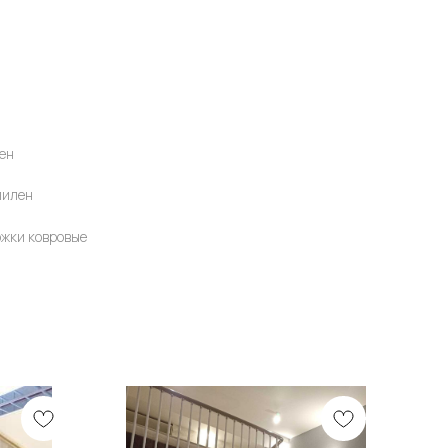
ен
пилен
ожки ковровые