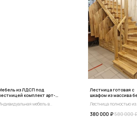
Мебель из ЛДСП под
Лестница готовая с
лестницей комплект арт-
шкафом из массива б
NL -009М
под заказ по Вашим
Индивидуальная мебель в
Лестница полностью из
размерам!
существующий проем под
массива березы с покр
380 000
₽
580 000
лестницей индивидуальный
прозрачным твердым м
аказ.
мебель собранная все
укомплектована фурни
Цена по запросу!
в существующий проем 