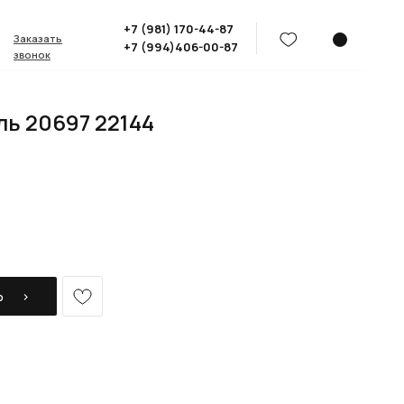
+7 (981) 170-44-87
Заказать
+7 (994)406-00-87
звонок
ь 20697 22144
Ь⠀⠀›