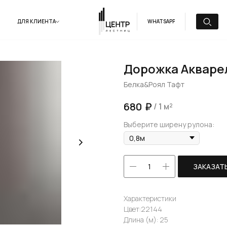
ДЛЯ КЛИЕНТА
WHATSAPP
Дорожка Акварел
Белка&Роял Тафт
₽
680
/
1 м²
Выберите ширену рулона:
ЗАКАЗАТ
Характеристики
Цвет:22144
Длина (м): 25