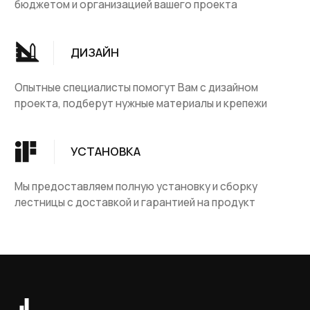
Группа компаний "ЦентрЛестниц.РФ"
КАТАЛОГ
ДЛЯ КЛИЕНТОВ
Деревянные лестницы
Доставка и оплата
Винтовые лестницы
Гарантия
На металокаркасе
Вопросы и ответы
Мебель
О компании
Лестницы на заказ
Наши работы
ДПК, термодревесина
Скидки и акции
Комплектующие
Блог
Ковровые изделия
Контакты
Ковролин
Ковродержатетели
КОНТАКТЫ