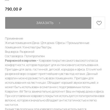
790,00
₽
ЗАКАЗАТЬ⠀⠀›
Применение:
Жилые помещения/Дача / Для дома / Офисы / Промышленные
помещения / Кинотеатры/Театры.
Вид ворса: Разрезной
Состав ворса: Полипропилен
Разрезной ковролин -
Ковровое покрытие самого высокого класса
комфортности, которое подходит для интенсивного использования.
Пригоден для зала, гостинной, детской, коридора и офиса. Его мягкий
разрезной ворс создает приятнейшие чувства под ногами. Данный
ковролин можно разместить во всех помещениях. Пригоден для
использования на лестницах. Обладает хорошей звукоизоляцией, и
может быть использован в сочетании с подогреваемым полом.
Ковролин AW Terra замечательно дополнит Ваш интерьер дома и офиса.
При изготовлении коврового покрытия используется полипропиленовое
волокно, которое изначально обладает антистатичностью и легко
чистится.
В качестве подложки для коврового покрытия используется