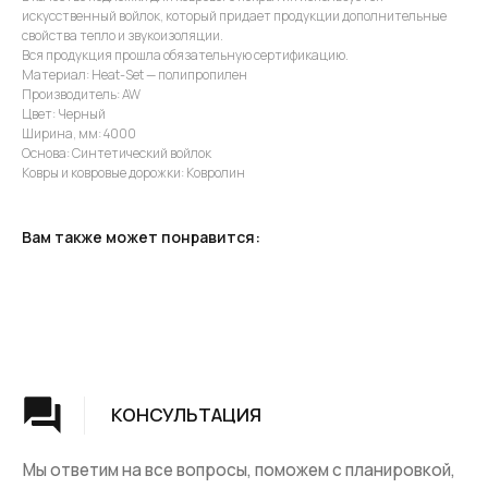
искусственный войлок, который придает продукции дополнительные
КОНСУЛЬТАЦИЯ
свойства тепло и звукоизоляции.
Вся продукция прошла обязательную сертификацию.
Мы ответим на все вопросы, поможем с планировкой,
Материал: Heat-Set — полипропилен
бюджетом и организацией вашего проекта
Производитель: AW
Цвет: Черный
ДИЗАЙН
Ширина, мм: 4000
Основа: Синтетический войлок
Опытные специалисты помогут Вам с дизайном
Ковры и ковровые дорожки: Ковролин
проекта, подберут нужные материалы и крепежи
Вам также может понравится:
УСТАНОВКА
Мы предоставляем полную установку и сборку
лестницы с доставкой и гарантией на продукт