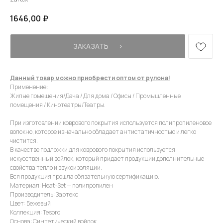
1646,00
₽
ЗАКАЗАТЬ⠀⠀›
Данный товар можно приобрести оптом от рулона!
Применение:
Жилые помещения/Дача / Для дома / Офисы / Промышленные
помещения / Кинотеатры/Театры.
При изготовлении коврового покрытия используется полипропиленовое
волокно, которое изначально обладает антистатичностью и легко
чистится.
В качестве подложки для коврового покрытия используется
искусственный войлок, который придает продукции дополнительные
свойства тепло и звукоизоляции.
Вся продукция прошла обязательную сертификацию.
КОНСУЛЬТАЦИЯ
Материал: Heat-Set — полипропилен
Производитель: Зартекс
Мы ответим на все вопросы, поможем с планировкой,
Цвет: Бежевый
бюджетом и организацией вашего проекта
Коллекция: Tesoro
Основа: Синтетический войлок