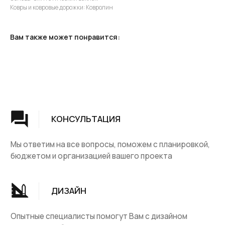
Ковры и ковровые дорожки: Ковролин
ДИЗАЙН
Опытные специалисты помогут Вам с дизайном
проекта, подберут нужные материалы и крепежи
Вам также может понравится:
УСТАНОВКА
Мы предоставляем полную установку и сборку
лестницы с доставкой и гарантией на продукт
Группа компаний "ЦентрЛестниц.РФ"
КАТАЛОГ
ДЛЯ КЛИЕНТОВ