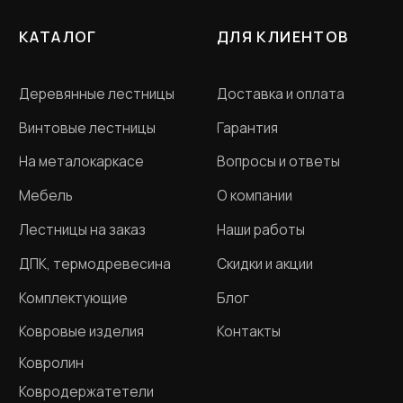
ТК "Ланской", 2 этаж, B-15-A
Пн - Пт с 12-00 до 20-
00
ООО «Словения» ИНН 7806118018
Политика конфиденциальности
Договор оферта
Разработка сайта