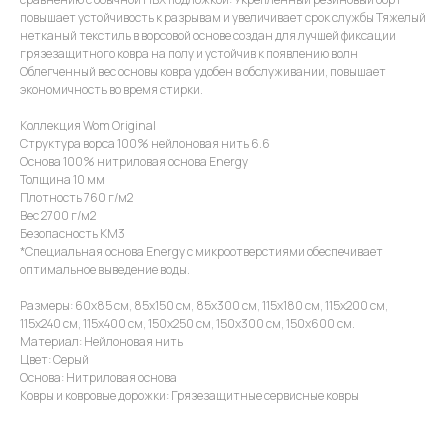
повышает устойчивость к разрывам и увеличивает срок службы Тяжелый
нетканый текстиль в ворсовой основе создан для лучшей фиксации
грязезащитного ковра на полу и устойчив к появлению волн
Облегченный вес основы ковра удобен в обслуживании, повышает
экономичность во время стирки.
Коллекция Wom Original
Структура ворса 100% нейлоновая нить 6.6
Основа 100% нитриловая основа Energy
Толщина 10 мм
Плотность 760 г/м2
Вес 2700 г/м2
Безопасность КМ3
*Специальная основа Energy с микроотверстиями обеспечивает
оптимальное выведение воды.
Размеры: 60х85 см, 85х150 см, 85х300 см, 115х180 см, 115х200 см,
115х240 см, 115х400 см, 150х250 см, 150х300 см, 150х600 см.
Материал: Нейлоновая нить
Цвет: Серый
Основа: Нитриловая основа
Ковры и ковровые дорожки: Грязезащитные сервисные ковры