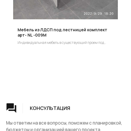
лестницы с доставкой и гарантией на продукт
Мебель из ЛДСП под лестницей комплект
арт- NL -009М
Индивидуальная мебель в существующий проем под
лестницей индивидуальный заказ.
Цена по запросу!
Группа компаний "ЦентрЛестниц.РФ"
КАТАЛОГ
ДЛЯ КЛИЕНТОВ
Деревянные лестницы
Доставка и оплата
Винтовые лестницы
Гарантия
На металокаркасе
Вопросы и ответы
Мебель
О компании
Лестницы на заказ
Наши работы
ДПК, термодревесина
Скидки и акции