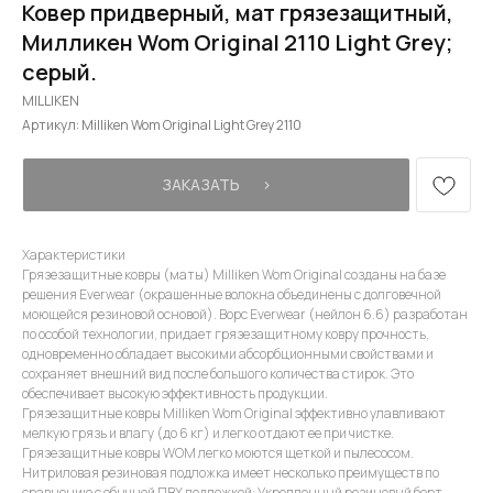
Ковер придверный, мат грязезащитный,
Милликен Wom Original 2110 Light Grey;
серый.
MILLIKEN
Артикул:
Milliken Wom Original Light Grey 2110
ЗАКАЗАТЬ⠀⠀›
Характеристики
Грязезащитные ковры (маты) Milliken Wom Original созданы на базе
решения Everwear (окрашенные волокна объединены с долговечной
моющейся резиновой основой). Ворс Everwear (нейлон 6.6) разработан
по особой технологии, придает грязезащитному ковру прочность,
одновременно обладает высокими абсорбционными свойствами и
сохраняет внешний вид после большого количества стирок. Это
обеспечивает высокую эффективность продукции.
Грязезащитные ковры Milliken Wom Original эффективно улавливают
мелкую грязь и влагу (до 6 кг) и легко отдают ее при чистке.
Грязезащитные ковры WOM легко моются щеткой и пылесосом.
Нитриловая резиновая подложка имеет несколько преимуществ по
сравнению с обычной ПВХ подложкой: Укрепленный резиновый борт