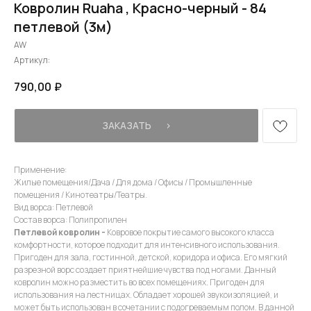
Ковролин Ruaha , Красно-черный - 84
петлевой (3м)
AW
Артикул:
790,00
₽
ЗАКАЗАТЬ⠀⠀›
Применение:
Жилые помещения/Дача / Для дома / Офисы / Промышленные
помещения / Кинотеатры/Театры.
Вид ворса: Петлевой
Состав ворса: Полипропилен
Петлевой ковролин -
Ковровое покрытие самого высокого класса
комфортности, которое подходит для интенсивного использования.
Пригоден для зала, гостинной, детской, коридора и офиса. Его мягкий
разрезной ворс создает приятнейшие чувства под ногами. Данный
ковролин можно разместить во всех помещениях. Пригоден для
использования на лестницах. Обладает хорошей звукоизоляцией, и
может быть использован в сочетании с подогреваемым полом. В данной