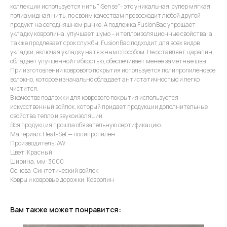
коллекции используется нить "iSense"- это уникальная, супер мягкая
полиамидная нить, по своим качествам превосходит любой другой
продукт на сегодняшнем рынке. А подложка FusionBac упрощает
укладку ковролина, улучшает шумо – и теплоизоляционные свойства, а
также продлевает срок службы. FusionBac подходит для всех видов
укладки, включая укладку натяжным способом. Не оставляет царапин,
обладает улучшенной гибкостью, обеспечивает менее заметные швы.
При изготовлении коврового покрытия используется полипропиленовое
волокно, которое изначально обладает антистатичностью и легко
чистится.
В качестве подложки для коврового покрытия используется
искусственный войлок, который придает продукции дополнительные
свойства тепло и звукоизоляции.
Вся продукция прошла обязательную сертификацию.
Материал: Heat-Set — полипропилен
Производитель: AW
Цвет: Красный
Ширина, мм: 3000
Основа: Синтетический войлок
Ковры и ковровые дорожки: Ковролин
Вам также может понравится: