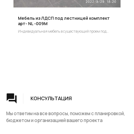
Мебель из ЛДСП под лестницей комплект
арт- NL -009М
Индивидуальная мебель в существующий проем под
лестницей индивидуальный заказ.
Цена по запросу!
Группа компаний "ЦентрЛестниц.РФ"
КАТАЛОГ
ДЛЯ КЛИЕНТОВ
Деревянные лестницы
Доставка и оплата
Винтовые лестницы
Гарантия
На металокаркасе
Вопросы и ответы
Мебель
О компании
Лестницы на заказ
Наши работы
ДПК, термодревесина
Скидки и акции
Комплектующие
Блог