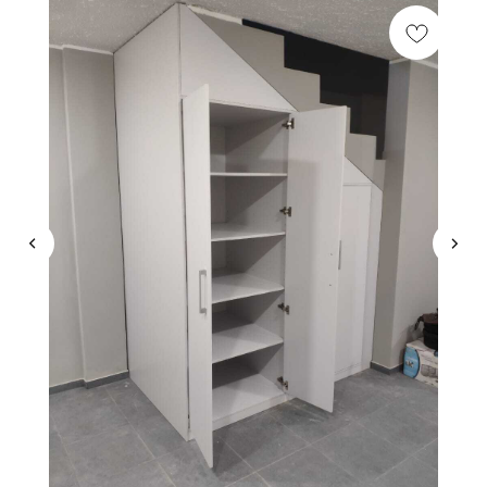
КОНСУЛЬТАЦИЯ
Мы ответим на все вопросы, поможем с планировкой,
бюджетом и организацией вашего проекта
ДИЗАЙН
Опытные специалисты помогут Вам с дизайном
проекта, подберут нужные материалы и крепежи
УСТАНОВКА
Мы предоставляем полную установку и сборку
лестницы с доставкой и гарантией на продукт