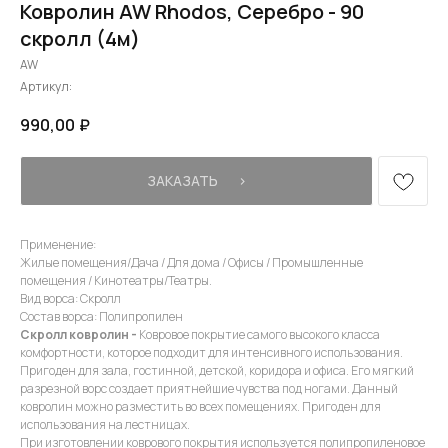
Ковролин AW Rhodos, Серебро - 90
скролл (4м)
AW
Артикул:
990,00
₽
ЗАКАЗАТЬ⠀⠀›
Применение:
Жилые помещения/Дача / Для дома / Офисы / Промышленные
помещения / Кинотеатры/Театры.
Вид ворса: Скролл
Состав ворса: Полипропилен
Скролл ковролин -
Ковровое покрытие самого высокого класса
комфортности, которое подходит для интенсивного использования.
Пригоден для зала, гостинной, детской, коридора и офиса. Его мягкий
разрезной ворс создает приятнейшие чувства под ногами. Данный
ковролин можно разместить во всех помещениях. Пригоден для
использования на лестницах.
При изготовлении коврового покрытия используется полипропиленовое