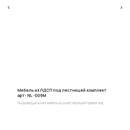
КОНСУЛЬТАЦИЯ
Мы ответим на все вопросы, поможем с планировкой,
бюджетом и организацией вашего проекта
ДИЗАЙН
Опытные специалисты помогут Вам с дизайном
проекта, подберут нужные материалы и крепежи
УСТАНОВКА
Мы предоставляем полную установку и сборку
лестницы с доставкой и гарантией на продукт
Мебель из ЛДСП под лестницей комплект
арт- NL -009М
Индивидуальная мебель в существующий проем под
лестницей индивидуальный заказ.
Цена по запросу!