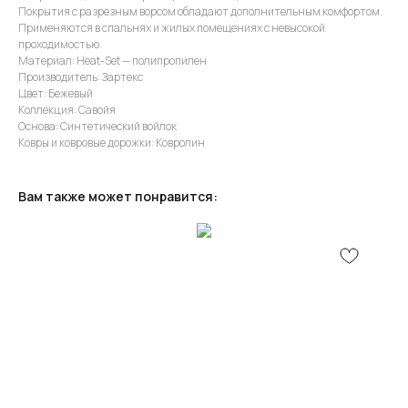
Покрытия с разрезным ворсом обладают дополнительным комфортом.
Применяются в спальнях и жилых помещениях с невысокой
проходимостью.
Материал: Heat-Set — полипропилен
Производитель: Зартекс
Цвет: Бежевый
Коллекция: Савойя
Основа: Синтетический войлок
Ковры и ковровые дорожки: Ковролин
Вам также может понравится: