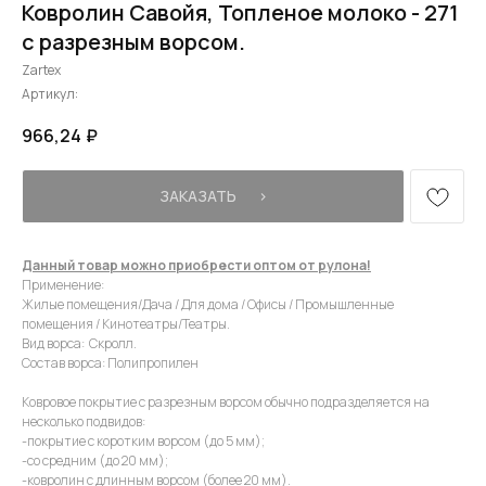
Ковролин Савойя, Топленое молоко - 271
с разрезным ворсом.
Zartex
Артикул:
966,24
₽
ЗАКАЗАТЬ⠀⠀›
Данный товар можно приобрести оптом от рулона!
Применение:
Жилые помещения/Дача / Для дома / Офисы / Промышленные
помещения / Кинотеатры/Театры.
Вид ворса: Скролл.
Состав ворса: Полипропилен
Ковровое покрытие с разрезным ворсом обычно подразделяется на
несколько подвидов:
-покрытие с коротким ворсом (до 5 мм);
-со средним (до 20 мм);
-ковролин с длинным ворсом (более 20 мм).