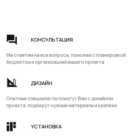
Группа компаний "ЦентрЛестниц.РФ"
КАТАЛОГ
ДЛЯ КЛИЕНТОВ
Деревянные лестницы
Доставка и оплата
Винтовые лестницы
Гарантия
На металокаркасе
Вопросы и ответы
Мебель
О компании
Лестницы на заказ
Наши работы
ДПК, термодревесина
Скидки и акции
Комплектующие
Блог
Ковровые изделия
Контакты
Ковролин
Ковродержатетели
КОНТАКТЫ