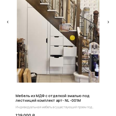
КОНСУЛЬТАЦИЯ
Мы ответим на все вопросы, поможем с планировкой,
бюджетом и организацией вашего проекта
ДИЗАЙН
Опытные специалисты помогут Вам с дизайном
проекта, подберут нужные материалы и крепежи
УСТАНОВКА
Мы предоставляем полную установку и сборку
лестницы с доставкой и гарантией на продукт
Мебель из МДФ с отделкой эмалью под
лестницей комплект арт- NL -001М
Индивидуальная мебель в существующий проем под
лестницей индивидуальный заказ.
129 000
₽