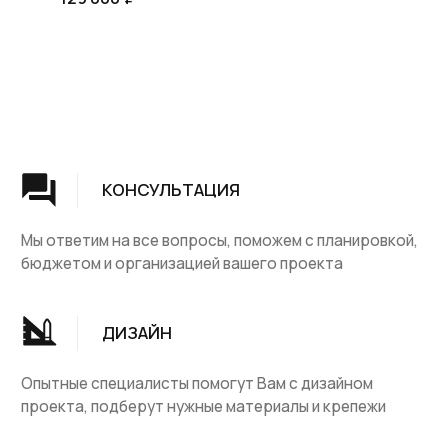
Группа компаний "ЦентрЛестниц.РФ"
КАТАЛОГ
ДЛЯ КЛИЕНТОВ
Деревянные лестницы
Доставка и оплата
Винтовые лестницы
Гарантия
На металокаркасе
Вопросы и ответы
Мебель
О компании
Лестницы на заказ
Наши работы
ДПК, термодревесина
Скидки и акции
Комплектующие
Блог
Ковровые изделия
Контакты
Ковролин
Ковродержатетели