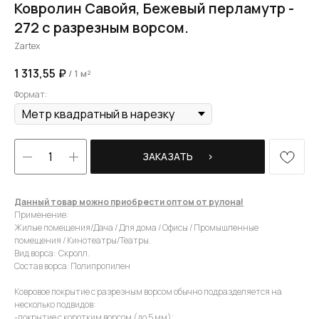
Ковролин Савойя, Бежевый перламутр -
272 с разрезным ворсом.
Zartex
1 313,55
₽
/
1 м²
Формат:
ЗАКАЗАТЬ⠀⠀›
Данный товар можно приобрести оптом от рулона!
Применение:
Жилые помещения/Дача / Для дома / Офисы / Промышленные
помещения / Кинотеатры/Театры.
Вид ворса: Скролл.
Состав ворса: Полипропилен
Ковровое покрытие с разрезным ворсом обычно подразделяется на
несколько подвидов:
-покрытие с коротким ворсом (до 5 мм);