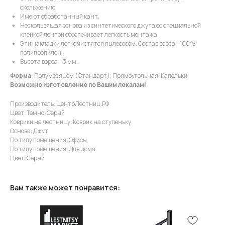
скольжению.
Имеют обработанный кант.
Нескользящая основа из синтетического джута со специальной
клейкой лентой обеспечивает легкость монтажа.
Эти накладки легко чистятся пылесосом. Состав ворса - 100%
полипропилен.
Высота ворса – 3 мм.
Форма:
Полумесяцем (Стандарт); Прямоугольная; Капельки;
Возможно изготовление по Вашим лекалам!
Производитель: ЦентрЛестниц.РФ
Цвет: Темно-Серый
Коврики на лестницу: Коврик на ступеньку
Основа: Джут
По типу помещения: Офисы
По типу помещения: Для дома
Цвет: Серый
Вам также может понравится: