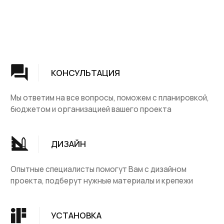
березового щита гарантирует прочность, долговечность
и эстетическую привлекательность конструкции.
Группа компаний "ЦентрЛестниц.РФ"
Комплект предполагает интеграцию элементов мебели
непосредственно в лестничную конструкцию, что
позволяет эффективно использовать пространство под
КАТАЛОГ
ДЛЯ КЛИЕНТОВ
лестницей, например, для создания шкафов, полок,
выдвижных ящиков или даже небольшого рабочего места.
Продуманный дизайн и качественное исполнение
Деревянные лестницы
Доставка и оплата
обеспечивают гармоничное сочетание
Винтовые лестницы
Гарантия
функциональности и визуальной привлекательности.
Березовый щит, используемый в производстве,
На металокаркасе
Вопросы и ответы
отличается экологичностью и приятной текстурой.
Мебель
О компании
Комплект легко монтируется и адаптируется под
различные планировки. Лестница с встроенной мебелью
Лестницы на заказ
Наши работы
– это практичное и стильное решение для современных
ДПК, термодревесина
Скидки и акции
домов и квартир, позволяющее максимально эффективно
использовать каждый квадратный метр пространства.
Комплектующие
Блог
Ковровые изделия
Контакты
Ковролин
Ковродержатетели
КОНТАКТЫ