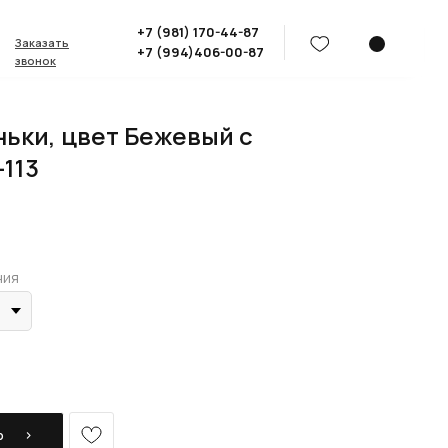
+7 (981) 170-44-87
Заказать
+7 (994)406-00-87
звонок
ньки, цвет Бежевый с
-113
ния
)
Ь⠀⠀›