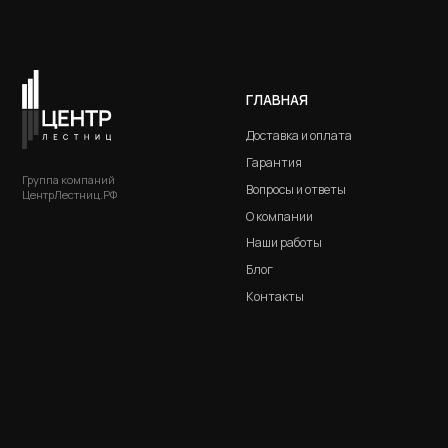
О компании
Ясен
Наши работы
Дуб
Блог
Лист
Контакты
Комб
ВИН
Комб
Мета
Дере
Разработка сайта