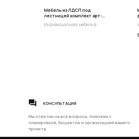
елкой
Мебель из ЛДСП под
ей
лестницей комплект арт-
1М
NL -009М
 в
Индивидуальная мебель в
од
существующий проем под
ьный
лестницей индивидуальный
заказ.
з
Цена по запросу!
КОНСУЛЬТАЦИЯ
ГЛАВНАЯ
ДЕР
Мы ответим на все вопросы, поможем с
Доставка и оплата
Сосн
планировкой, бюджетом и организацией вашего
Гарантия
Бере
проекта
Группа компаний
Вопросы и ответы
Бук
ЦентрЛестниц.РФ