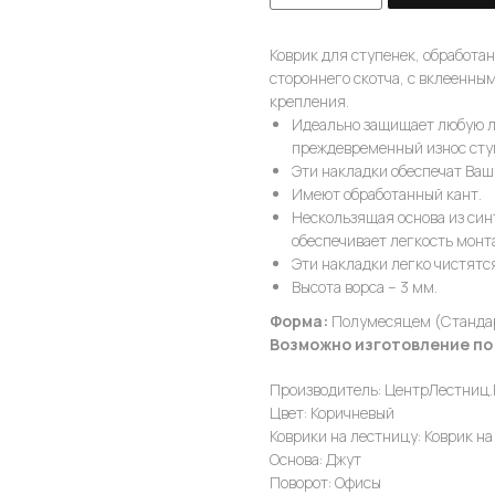
Коврик для ступенек, обработа
стороннего скотча, с вклеенны
крепления.
Идеально защищает любую л
преждевременный износ сту
Эти накладки обеспечат Ваш
Имеют обработанный кант.
Нескользящая основа из син
обеспечивает легкость монт
Эти накладки легко чистятс
Высота ворса – 3 мм.
Форма:
Полумесяцем (Стандар
Возможно изготовление по
Производитель: ЦентрЛестниц
Цвет: Коричневый
Коврики на лестницу: Коврик на
Основа: Джут
Поворот: Офисы