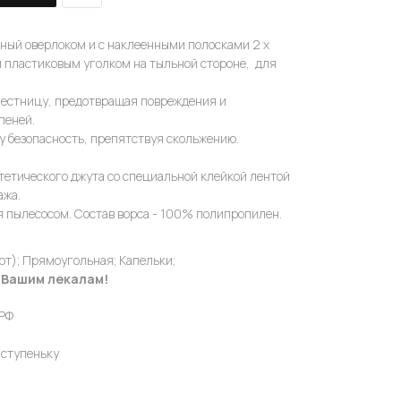
нный оверлоком и с наклеенными полосками 2 х
м пластиковым уголком на тыльной стороне, для
естницу, предотвращая повреждения и
пеней.
у безопасность, препятствуя скольжению.
тетического джута со специальной клейкой лентой
ажа.
я пылесосом. Состав ворса - 100% полипропилен.
т); Прямоугольная; Капельки;
 Вашим лекалам!
.РФ
 ступеньку