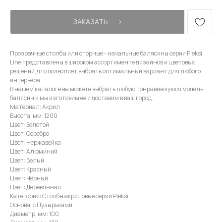
ЗАКАЗАТЬ⠀⠀›
Прозрачные столбы или опорные - начальные балясины серии Pleksi
Line представлены в широком ассортименте дизайнов и цветовых
решений, что позволяет выбрать оптимальный вариант для любого
интерьера.
В нашем каталоге вы можете выбрать любую понравившуюся модель
балясин и мы изготовим её и доставим в ваш город.
Материал: Акрил
Высота, мм: 1200
Цвет: Золотой
Цвет: Cеребро
Цвет: Нержавейка
Цвет: Алюминий
Цвет: Белый
Цвет: Красный
Цвет: Чёрный
Цвет: Деревянная
Категория: Столбы акриловые серии Pleksi
Основа: с Пузырьками
Диаметр, мм: 100