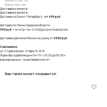
Диаметр, мм: 130
Форма: Круглая
Доставка и оплата
Доставка и оплата
Доставка по Санкт-Петербургу -
от 499 руб.
Доставка по Ленинградской области:
999 руб
. + по 40 р./ км. от КАД до пункта выгрузки.
Доставка в регионы России на сумму от
2990 руб
.
Самовывоз:
ул. Студенческая -10 офис N -В-15
Ждем Вас в рабочие дни Пн-Пт: с 10.00 до 18.00 ч.
в выходные дни - по договоренности !
Вам также может понравится: