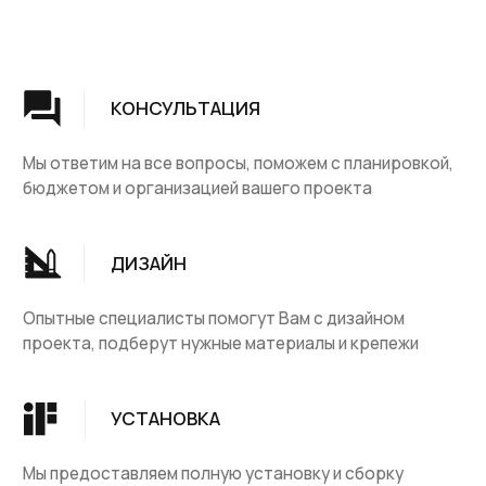
Группа компаний "ЦентрЛестниц.РФ"
КАТАЛОГ
ДЛЯ КЛИЕНТОВ
Деревянные лестницы
Доставка и оплата
Винтовые лестницы
Гарантия
На металокаркасе
Вопросы и ответы
Мебель
О компании
Лестницы на заказ
Наши работы
ДПК, термодревесина
Скидки и акции
Комплектующие
Блог
Ковровые изделия
Контакты
Ковролин
Ковродержатетели
КОНТАКТЫ