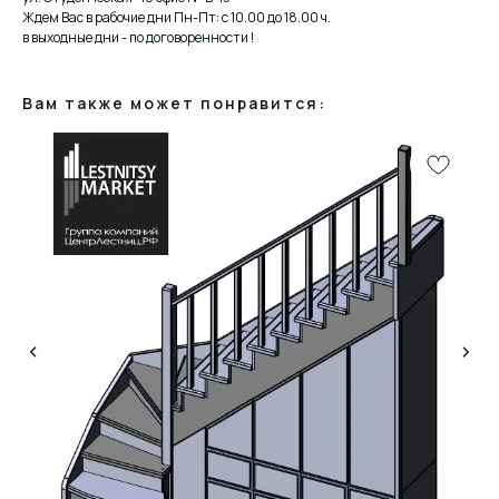
Ждем Вас в рабочие дни Пн-Пт: с 10.00 до 18.00 ч.
в выходные дни - по договоренности !
Вам также может понравится:
КОНСУЛЬТАЦИЯ
Мы ответим на все вопросы, поможем с планировкой,
бюджетом и организацией вашего проекта
ДИЗАЙН
Опытные специалисты помогут Вам с дизайном
проекта, подберут нужные материалы и крепежи
УСТАНОВКА
Мы предоставляем полную установку и сборку
лестницы с доставкой и гарантией на продукт