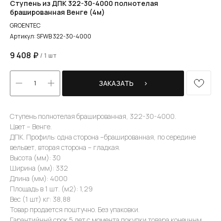
Ступень из ДПК 322-30-4000 полнотелая
брашированная Венге (4м)
GROENTEC
Артикул:
SFWB 322-30-4000
9 408
₽
/
1 шт
ЗАКАЗАТЬ⠀⠀›
Ступень полнотелая брашированная, 322-30-4000.
Цвет – Венге.
ДПК. Профиль: одна сторона –брашированная, по середине
вельвет, вторая сторона – гладкая.
Высота (мм): 30
Ширина (мм): 332
Длина (мм): 4000
Площадь в 1 шт. (м2): 1,29
Вес (1 шт) кг: 38,88
Товар продается поштучно. Без упаковки.
Гарантийный срок 5 лет с момента покупки товара конечным