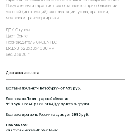
Покупателем и гарантия предоставляется при соблюдении
условий (инструкций) эксплуатации, ухода, хранения,
монтажа и транспортировки.
ДПК: Ступень
Цвет: Венге
Производитель: GROENTEC
ДxШxВ: 322x30x4000 мм
Вес: 33920 г
Доставка и оплата
Доставка по Санкт-Петербургу -
от 499 руб.
Доставка по Ленинградской области:
999 руб
. + по 40 р./ км. от КАД до пункта выгрузки.
Доставка в регионы России на сумму от
2990 руб
.
Самовывоз:
ул. Студенческая -10 офис N -В-15