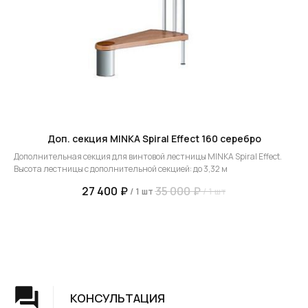
КОНСУЛЬТАЦИЯ
Мы ответим на все вопросы, поможем с планировкой,
бюджетом и организацией вашего проекта
ДИЗАЙН
Опытные специалисты помогут Вам с дизайном
Доп. секция MINKA Spiral Effect 160 серебро
проекта, подберут нужные материалы и крепежи
Дополнительная секция для винтовой лестницы MINKA Spiral Effect.
Высота лестницы с дополнительной секцией: до 3,32 м
УСТАНОВКА
27 400
₽
35 000
₽
/
1 шт
/
1 шт
Мы предоставляем полную установку и сборку
лестницы с доставкой и гарантией на продукт