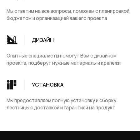
Группа компаний "ЦентрЛестниц.РФ"
КАТАЛОГ
ДЛЯ КЛИЕНТОВ
Деревянные лестницы
Доставка и оплата
Винтовые лестницы
Гарантия
На металокаркасе
Вопросы и ответы
Мебель
О компании
Лестницы на заказ
Наши работы
ДПК, термодревесина
Скидки и акции
Комплектующие
Блог
Ковровые изделия
Контакты
Ковролин
Ковродержатетели