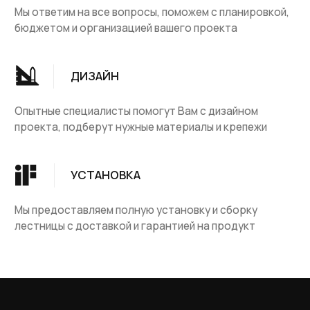
Группа компаний "ЦентрЛестниц.РФ"
КАТАЛОГ
ДЛЯ КЛИЕНТОВ
Деревянные лестницы
Доставка и оплата
Винтовые лестницы
Гарантия
На металокаркасе
Вопросы и ответы
Мебель
О компании
Лестницы на заказ
Наши работы
ДПК, термодревесина
Скидки и акции
Комплектующие
Блог
Ковровые изделия
Контакты
Ковролин
Ковродержатетели
КОНТАКТЫ