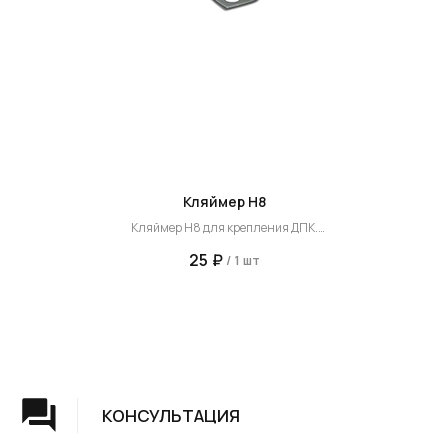
КОНСУЛЬТАЦИЯ
Мы ответим на все вопросы, поможем с планировкой,
бюджетом и организацией вашего проекта
ДИЗАЙН
Опытные специалисты помогут Вам с дизайном
проекта, подберут нужные материалы и крепежи
Кляймер Н8
Кляймер Н8 для крепления ДПК.
УСТАНОВКА
Металлический.
25
₽
/
1 шт
Предназначен для монтажа террасной доски толщиной (высотой) 22
мм или 25 мм.
Мы предоставляем полную установку и сборку
лестницы с доставкой и гарантией на продукт
Товар продается поштучно.
Без упаковки.