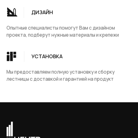
КАТАЛОГ
ДЛЯ КЛИЕНТОВ
Деревянные лестницы
Доставка и оплата
Винтовые лестницы
Гарантия
На металокаркасе
Вопросы и ответы
Мебель
О компании
Лестницы на заказ
Наши работы
ДПК, термодревесина
Скидки и акции
Комплектующие
Блог
Ковровые изделия
Контакты
Ковролин
Ковродержатетели
КОНТАКТЫ
+7 981 170-44-87