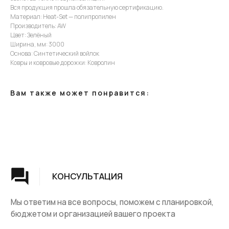
Вся продукция прошла обязательную сертификацию.
Мы ответим на все вопросы, поможем с планировкой,
Материал: Heat-Set — полипропилен
бюджетом и организацией вашего проекта
Производитель: AW
Цвет: Зелёный
Ширина, мм: 3000
ДИЗАЙН
Основа: Синтетический войлок
Ковры и ковровые дорожки: Ковролин
Опытные специалисты помогут Вам с дизайном
проекта, подберут нужные материалы и крепежи
Вам также может понравится:
УСТАНОВКА
Мы предоставляем полную установку и сборку
лестницы с доставкой и гарантией на продукт
Группа компаний "ЦентрЛестниц.РФ"