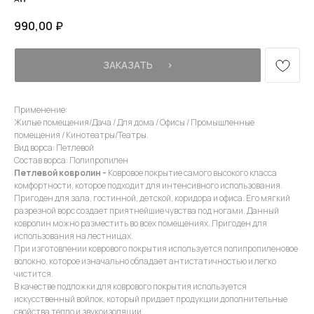
990,00
₽
ЗАКАЗАТЬ⠀⠀›
Применение:
Жилые помещения/Дача / Для дома / Офисы / Промышленные
помещения / Кинотеатры/Театры.
Вид ворса: Петлевой
Состав ворса: Полипропилен
Петлевой ковролин -
Ковровое покрытие самого высокого класса
комфортности, которое подходит для интенсивного использования.
Пригоден для зала, гостинной, детской, коридора и офиса. Его мягкий
разрезной ворс создает приятнейшие чувства под ногами. Данный
ковролин можно разместить во всех помещениях. Пригоден для
использования на лестницах.
При изготовлении коврового покрытия используется полипропиленовое
волокно, которое изначально обладает антистатичностью и легко
чистится.
В качестве подложки для коврового покрытия используется
искусственный войлок, который придает продукции дополнительные
КОНСУЛЬТАЦИЯ
свойства тепло и звукоизоляции.